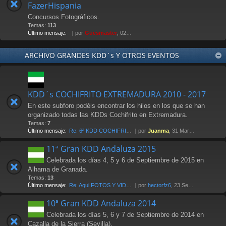
FazerHispania
Concursos Fotográficos.
Temas:
113
Último mensaje:
por
Güesmaster
, 02 May 2012 21:07
ARCHIVO GRANDES KDD´s Y OTROS EVENTOS
KDD´s COCHIFRITO EXTREMADURA 2010 - 2017
En este subforo podéis encontrar los hilos en los que se han
organizado todas las KDDs Cochifrito en Extremadura.
Temas:
7
Último mensaje:
Re: 6ª KDD COCHIFRITO 1-abri…
por
Juanma
, 31 Mar 2017 00:14
11ª Gran KDD Andaluza 2015
Celebrada los días 4, 5 y 6 de Septiembre de 2015 en
Alhama de Granada.
Temas:
13
Último mensaje:
Re: Aqui FOTOS Y VIDEOS
por
hectorfz6
, 23 Sep 2015 12:48
10ª Gran KDD Andaluza 2014
Celebrada los días 5, 6 y 7 de Septiembre de 2014 en
Cazalla de la Sierra (Sevilla).