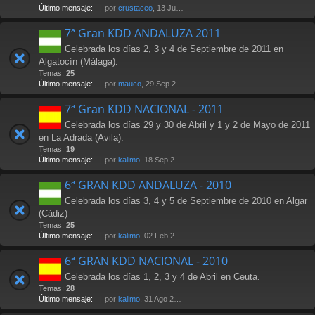
Último mensaje:
por
crustaceo
, 13 Jul 2012 21:36
7ª Gran KDD ANDALUZA 2011
Celebrada los días 2, 3 y 4 de Septiembre de 2011 en
Algatocín (Málaga).
Temas:
25
Último mensaje:
por
mauco
, 29 Sep 2011 02:15
7ª Gran KDD NACIONAL - 2011
Celebrada los días 29 y 30 de Abril y 1 y 2 de Mayo de 2011
en La Adrada (Avila).
Temas:
19
Último mensaje:
por
kalimo
, 18 Sep 2011 23:36
6ª GRAN KDD ANDALUZA - 2010
Celebrada los días 3, 4 y 5 de Septiembre de 2010 en Algar
(Cádiz)
Temas:
25
Último mensaje:
por
kalimo
, 02 Feb 2011 16:01
6ª GRAN KDD NACIONAL - 2010
Celebrada los días 1, 2, 3 y 4 de Abril en Ceuta.
Temas:
28
Último mensaje:
por
kalimo
, 31 Ago 2010 18:03