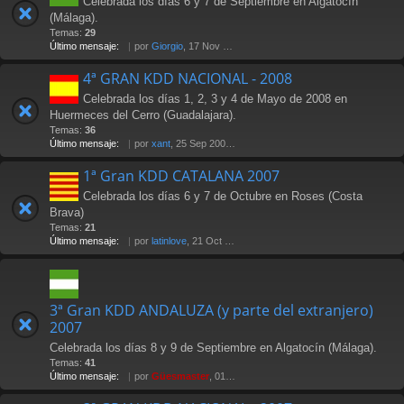
Celebrada los días 6 y 7 de Septiembre en Algatocín
(Málaga).
Temas:
29
Último mensaje:
por
Giorgio
, 17 Nov 2009 22:01
4ª GRAN KDD NACIONAL - 2008
Celebrada los días 1, 2, 3 y 4 de Mayo de 2008 en
Huermeces del Cerro (Guadalajara).
Temas:
36
Último mensaje:
por
xant
, 25 Sep 2008 11:02
1ª Gran KDD CATALANA 2007
Celebrada los días 6 y 7 de Octubre en Roses (Costa
Brava)
Temas:
21
Último mensaje:
por
latinlove
, 21 Oct 2007 20:28
3ª Gran KDD ANDALUZA (y parte del extranjero)
2007
Celebrada los días 8 y 9 de Septiembre en Algatocín (Málaga).
Temas:
41
Último mensaje:
por
Güesmaster
, 01 Oct 2007 02:36