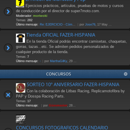
Ejercicios prácticos, artículos, pruebas de motos y cursos
de conducción por el director de super7moto.com.
Moderador:
moriwoki
Temas:
282
Último mensaje:
Re: EJERCICIO - Cómo frenar. …
por
Jose76
, 17 May 2018 00:17
Tienda OFICIAL FAZER-HISPANIA
En la tienda Oficial podrás encontrar camisetas, chaquetas,
gorras, tazas...etc. Se admiten pedidos personalizados de
cualquier producto de la tienda.
Temas:
7
Último mensaje:
-
por
MarthaGilKy
, 29 Jul 2026 12:38
CONCURSOS
SORTEO 10º ANIVERSARIO FAZER-HISPANIA
Con la colaboración de Litbas Racing, Replicamotofibra by
PAP y Dosspa Racing Parts.
Temas:
17
Último mensaje:
por
Güesmaster
, 28 Nov 2011 20:13
CONCURSOS FOTOGRAFICOS CALENDARIO