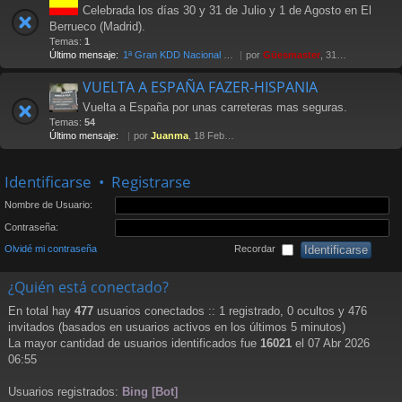
Celebrada los días 30 y 31 de Julio y 1 de Agosto en El
Berrueco (Madrid).
Temas:
1
Último mensaje:
1ª Gran KDD Nacional 2004
por
Güesmaster
, 31 Oct 2005 11:37
VUELTA A ESPAÑA FAZER-HISPANIA
Vuelta a España por unas carreteras mas seguras.
Temas:
54
Último mensaje:
por
Juanma
, 18 Feb 2013 12:27
Identificarse
•
Registrarse
Nombre de Usuario:
Contraseña:
Olvidé mi contraseña
Recordar
¿Quién está conectado?
En total hay
477
usuarios conectados :: 1 registrado, 0 ocultos y 476
invitados (basados en usuarios activos en los últimos 5 minutos)
La mayor cantidad de usuarios identificados fue
16021
el 07 Abr 2026
06:55
Usuarios registrados:
Bing [Bot]