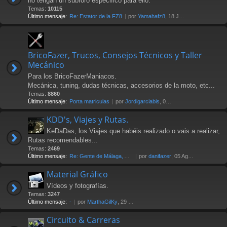
no tengan un subforo especifico para ello.
Temas:
10115
Último mensaje:
Re: Estator de la FZ8
por
Yamahafz8
, 18 Jul 2026 20:04
BricoFazer, Trucos, Consejos Técnicos y Taller
Mecánico
Para los BricoFazerManiacos.
Mecánica, tuning, dudas técnicas, accesorios de la moto, etc...
Temas:
8860
Último mensaje:
Porta matriculas
por
Jordigarciabis
, 09 Jul 2026 16:10
KDD's, Viajes y Rutas.
KeDaDas, los Viajes que habéis realizado o vais a realizar,
Rutas recomendables...
Temas:
2469
Último mensaje:
Re: Gente de Málaga, Axarquía…
por
danifazer
, 05 Ago 2026 17:16
Material Gráfico
Vídeos y fotografías.
Temas:
3247
Último mensaje:
-
por
MarthaGilKy
, 29 Jul 2026 12:24
Circuito & Carreras