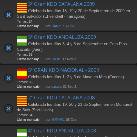
3ª Gran KDD CATALANA 2009
Celebrada los días 18, 19 y 20 de Septiembre de 2009 en
Sant Salvador (El vendrell - Tarragona).
Temas:
24
Último mensaje:
por
DARK PLATINUM
, 18 Oct 2009 17:58
5ª Gran KDD ANDALUZA 2009
Celebrada los días 3, 4 y 5 de Septiembre en Coto Rios -
Cazorla (Jaén)
Temas:
38
Último mensaje:
por
Lucille
, 17 Nov 2009 18:20
5ª GRAN KDD NACIONAL - 2009
Celebrada los días 1, 2 y 3 de Mayo en Mira (Cuenca).
Temas:
35
Último mensaje:
por
pasaje
, 02 Sep 2010 16:44
2ª Gran KDD CATALANA 2008
Celebrada los días 19, 20 y 21 de Septiembre en Montardit
de Baix (Sort-Lleida).
Temas:
34
Último mensaje:
por
MARVIN
, 08 Oct 2008 09:59
4ª Gran KDD ANDALUZA 2008