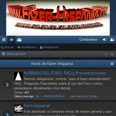
Contáctenos
nl
Buscar
or
su
Identificarse
Registrarse
de
eg
Índice general
ac
os
ari
nti
ist
us
es
os
Foros de Fazer-Hispania
fic
ra
car
rá
ar
rs
NORMAS DEL FORO, FAQ y Presentaciones
pi
se
e
Normas obligatorias, normas "para el buen entendimiento",
FAQ - Preguntas Frecuentes sobre el uso del Foro y como
do
presentarse oficialmente a los demás.
Temas:
457
s
Último mensaje:
Re: ---PRESENTATE AL FORO AQU…
por
Alethelost
, 30 Abr 2026 19:20
Foro General
Foro destinado a comentar temas de interes general y que