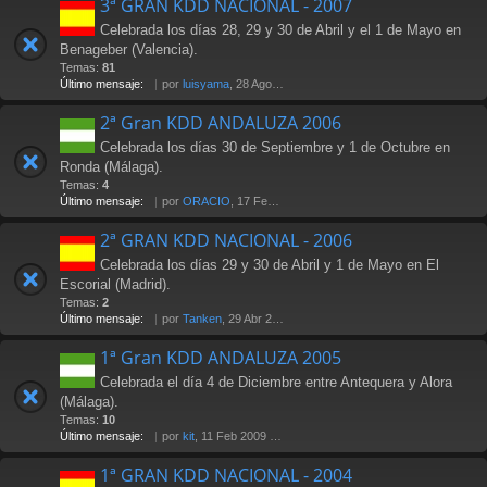
3ª GRAN KDD NACIONAL - 2007
Celebrada los días 28, 29 y 30 de Abril y el 1 de Mayo en
Benageber (Valencia).
Temas:
81
Último mensaje:
por
luisyama
, 28 Ago 2009 19:24
2ª Gran KDD ANDALUZA 2006
Celebrada los días 30 de Septiembre y 1 de Octubre en
Ronda (Málaga).
Temas:
4
Último mensaje:
por
ORACIO
, 17 Feb 2007 23:29
2ª GRAN KDD NACIONAL - 2006
Celebrada los días 29 y 30 de Abril y 1 de Mayo en El
Escorial (Madrid).
Temas:
2
Último mensaje:
por
Tanken
, 29 Abr 2006 14:25
1ª Gran KDD ANDALUZA 2005
Celebrada el día 4 de Diciembre entre Antequera y Alora
(Málaga).
Temas:
10
Último mensaje:
por
kit
, 11 Feb 2009 17:08
1ª GRAN KDD NACIONAL - 2004