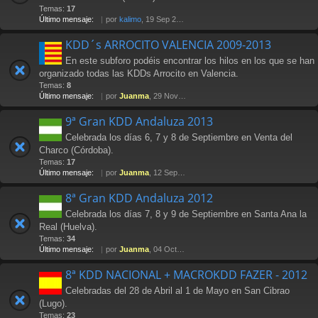
Temas:
17
Último mensaje:
por
kalimo
, 19 Sep 2014 20:50
KDD´s ARROCITO VALENCIA 2009-2013
En este subforo podéis encontrar los hilos en los que se han
organizado todas las KDDs Arrocito en Valencia.
Temas:
8
Último mensaje:
por
Juanma
, 29 Nov 2013 14:01
9ª Gran KDD Andaluza 2013
Celebrada los días 6, 7 y 8 de Septiembre en Venta del
Charco (Córdoba).
Temas:
17
Último mensaje:
por
Juanma
, 12 Sep 2013 22:52
8ª Gran KDD Andaluza 2012
Celebrada los días 7, 8 y 9 de Septiembre en Santa Ana la
Real (Huelva).
Temas:
34
Último mensaje:
por
Juanma
, 04 Oct 2012 15:24
8ª KDD NACIONAL + MACROKDD FAZER - 2012
Celebradas del 28 de Abril al 1 de Mayo en San Cibrao
(Lugo).
Temas:
23