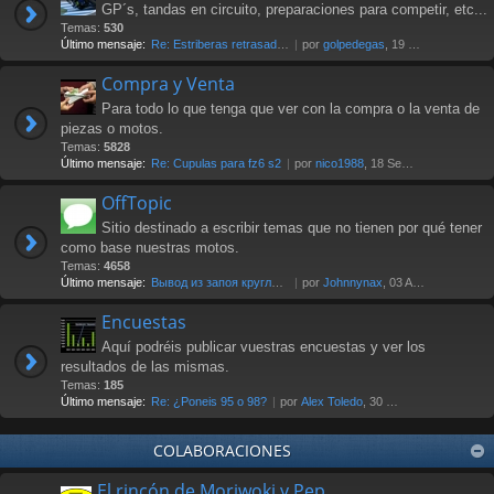
GP´s, tandas en circuito, preparaciones para competir, etc...
Temas:
530
Último mensaje:
Re: Estriberas retrasadas
por
golpedegas
, 19 Nov 2024 13:08
Compra y Venta
Para todo lo que tenga que ver con la compra o la venta de
piezas o motos.
Temas:
5828
Último mensaje:
Re: Cupulas para fz6 s2
por
nico1988
, 18 Sep 2025 07:03
OffTopic
Sitio destinado a escribir temas que no tienen por qué tener
como base nuestras motos.
Temas:
4658
Último mensaje:
Вывод из запоя круглосуточно …
por
Johnnynax
, 03 Ago 2026 17:29
Encuestas
Aquí podréis publicar vuestras encuestas y ver los
resultados de las mismas.
Temas:
185
Último mensaje:
Re: ¿Poneis 95 o 98?
por
Alex Toledo
, 30 Oct 2021 23:23
COLABORACIONES
El rincón de Moriwoki y Pep