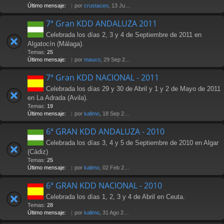
Último mensaje:
por
crustaceo
, 13 Jul 2012 21:36
7ª Gran KDD ANDALUZA 2011
Celebrada los días 2, 3 y 4 de Septiembre de 2011 en
Algatocín (Málaga).
Temas:
25
Último mensaje:
por
mauco
, 29 Sep 2011 02:15
7ª Gran KDD NACIONAL - 2011
Celebrada los días 29 y 30 de Abril y 1 y 2 de Mayo de 2011
en La Adrada (Avila).
Temas:
19
Último mensaje:
por
kalimo
, 18 Sep 2011 23:36
6ª GRAN KDD ANDALUZA - 2010
Celebrada los días 3, 4 y 5 de Septiembre de 2010 en Algar
(Cádiz)
Temas:
25
Último mensaje:
por
kalimo
, 02 Feb 2011 16:01
6ª GRAN KDD NACIONAL - 2010
Celebrada los días 1, 2, 3 y 4 de Abril en Ceuta.
Temas:
28
Último mensaje:
por
kalimo
, 31 Ago 2010 18:03