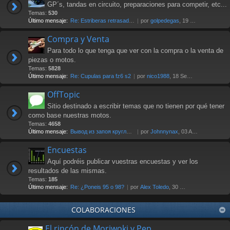
GP´s, tandas en circuito, preparaciones para competir, etc...
Temas:
530
Último mensaje:
Re: Estriberas retrasadas
por
golpedegas
, 19 Nov 2024 13:08
Compra y Venta
Para todo lo que tenga que ver con la compra o la venta de
piezas o motos.
Temas:
5828
Último mensaje:
Re: Cupulas para fz6 s2
por
nico1988
, 18 Sep 2025 07:03
OffTopic
Sitio destinado a escribir temas que no tienen por qué tener
como base nuestras motos.
Temas:
4658
Último mensaje:
Вывод из запоя круглосуточно …
por
Johnnynax
, 03 Ago 2026 17:29
Encuestas
Aquí podréis publicar vuestras encuestas y ver los
resultados de las mismas.
Temas:
185
Último mensaje:
Re: ¿Poneis 95 o 98?
por
Alex Toledo
, 30 Oct 2021 23:23
COLABORACIONES
El rincón de Moriwoki y Pep