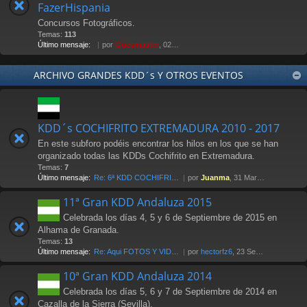
FazerHispania
Concursos Fotográficos.
Temas:
113
Último mensaje:
por
Güesmaster
, 02 May 2012 21:07
ARCHIVO GRANDES KDD´s Y OTROS EVENTOS
KDD´s COCHIFRITO EXTREMADURA 2010 - 2017
En este subforo podéis encontrar los hilos en los que se han
organizado todas las KDDs Cochifrito en Extremadura.
Temas:
7
Último mensaje:
Re: 6ª KDD COCHIFRITO 1-abri…
por
Juanma
, 31 Mar 2017 00:14
11ª Gran KDD Andaluza 2015
Celebrada los días 4, 5 y 6 de Septiembre de 2015 en
Alhama de Granada.
Temas:
13
Último mensaje:
Re: Aqui FOTOS Y VIDEOS
por
hectorfz6
, 23 Sep 2015 12:48
10ª Gran KDD Andaluza 2014
Celebrada los días 5, 6 y 7 de Septiembre de 2014 en
Cazalla de la Sierra (Sevilla).