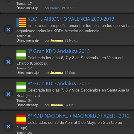
Temas:
17
Último mensaje:
por
kalimo
, 19 Sep 2014 20:50
KDD´s ARROCITO VALENCIA 2009-2013
En este subforo podéis encontrar los hilos en los que se han
organizado todas las KDDs Arrocito en Valencia.
Temas:
8
Último mensaje:
por
Juanma
, 29 Nov 2013 14:01
9ª Gran KDD Andaluza 2013
Celebrada los días 6, 7 y 8 de Septiembre en Venta del
Charco (Córdoba).
Temas:
17
Último mensaje:
por
Juanma
, 12 Sep 2013 22:52
8ª Gran KDD Andaluza 2012
Celebrada los días 7, 8 y 9 de Septiembre en Santa Ana la
Real (Huelva).
Temas:
34
Último mensaje:
por
Juanma
, 04 Oct 2012 15:24
8ª KDD NACIONAL + MACROKDD FAZER - 2012
Celebradas del 28 de Abril al 1 de Mayo en San Cibrao
(Lugo).
Temas:
23