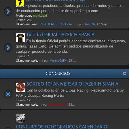
Ejercicios prácticos, artículos, pruebas de motos y cursos
de conducción por el director de super7moto.com.
Moderador:
moriwoki
Temas:
282
Último mensaje:
Re: EJERCICIO - Cómo frenar. …
por
Jose76
, 17 May 2018 00:17
Tienda OFICIAL FAZER-HISPANIA
En la tienda Oficial podrás encontrar camisetas, chaquetas,
gorras, tazas...etc. Se admiten pedidos personalizados de
cualquier producto de la tienda.
Temas:
7
Último mensaje:
-
por
MarthaGilKy
, 29 Jul 2026 12:38
CONCURSOS
SORTEO 10º ANIVERSARIO FAZER-HISPANIA
Con la colaboración de Litbas Racing, Replicamotofibra by
PAP y Dosspa Racing Parts.
Temas:
17
Último mensaje:
por
Güesmaster
, 28 Nov 2011 20:13
CONCURSOS FOTOGRAFICOS CALENDARIO