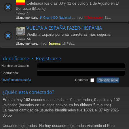
Celebrada los días 30 y 31 de Julio y 1 de Agosto en El
Berrueco (Madrid).
Temas:
1
Último mensaje:
1ª Gran KDD Nacional 2004
por
Güesmaster
, 31 Oct 2005 11:37
VUELTA A ESPAÑA FAZER-HISPANIA
Vuelta a España por unas carreteras mas seguras.
Temas:
54
Último mensaje:
por
Juanma
, 18 Feb 2013 12:27
Identificarse
•
Registrarse
Nombre de Usuario:
Contraseña:
Olvidé mi contraseña
Recordar
¿Quién está conectado?
En total hay
102
usuarios conectados :: 0 registrados, 0 ocultos y 102
invitados (basados en usuarios activos en los últimos 5 minutos)
La mayor cantidad de usuarios identificados fue
16021
el 07 Abr 2026
06:55
Usuarios registrados: No hay usuarios registrados visitando el Foro