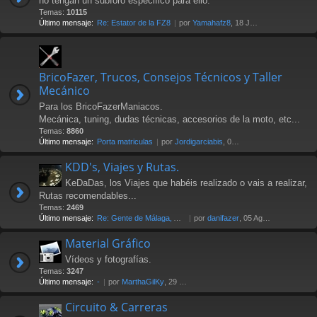
no tengan un subforo especifico para ello.
Temas:
10115
Último mensaje:
Re: Estator de la FZ8
por
Yamahafz8
, 18 Jul 2026 20:04
BricoFazer, Trucos, Consejos Técnicos y Taller
Mecánico
Para los BricoFazerManiacos.
Mecánica, tuning, dudas técnicas, accesorios de la moto, etc...
Temas:
8860
Último mensaje:
Porta matriculas
por
Jordigarciabis
, 09 Jul 2026 16:10
KDD's, Viajes y Rutas.
KeDaDas, los Viajes que habéis realizado o vais a realizar,
Rutas recomendables...
Temas:
2469
Último mensaje:
Re: Gente de Málaga, Axarquía…
por
danifazer
, 05 Ago 2026 17:16
Material Gráfico
Vídeos y fotografías.
Temas:
3247
Último mensaje:
-
por
MarthaGilKy
, 29 Jul 2026 12:24
Circuito & Carreras