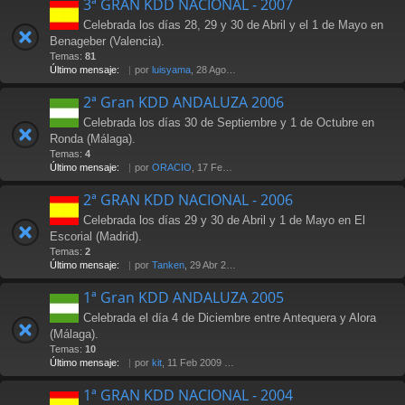
3ª GRAN KDD NACIONAL - 2007
Celebrada los días 28, 29 y 30 de Abril y el 1 de Mayo en
Benageber (Valencia).
Temas:
81
Último mensaje:
por
luisyama
, 28 Ago 2009 19:24
2ª Gran KDD ANDALUZA 2006
Celebrada los días 30 de Septiembre y 1 de Octubre en
Ronda (Málaga).
Temas:
4
Último mensaje:
por
ORACIO
, 17 Feb 2007 23:29
2ª GRAN KDD NACIONAL - 2006
Celebrada los días 29 y 30 de Abril y 1 de Mayo en El
Escorial (Madrid).
Temas:
2
Último mensaje:
por
Tanken
, 29 Abr 2006 14:25
1ª Gran KDD ANDALUZA 2005
Celebrada el día 4 de Diciembre entre Antequera y Alora
(Málaga).
Temas:
10
Último mensaje:
por
kit
, 11 Feb 2009 17:08
1ª GRAN KDD NACIONAL - 2004