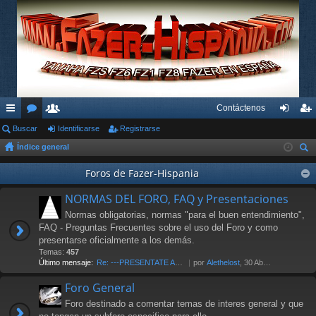
Contáctenos
nl
Buscar
or
su
Identificarse
Registrarse
de
eg
Índice general
ac
os
ari
nti
ist
us
es
os
Foros de Fazer-Hispania
fic
ra
car
rá
ar
rs
NORMAS DEL FORO, FAQ y Presentaciones
pi
se
e
Normas obligatorias, normas "para el buen entendimiento",
FAQ - Preguntas Frecuentes sobre el uso del Foro y como
do
presentarse oficialmente a los demás.
Temas:
457
s
Último mensaje:
Re: ---PRESENTATE AL FORO AQU…
por
Alethelost
, 30 Abr 2026 19:20
Foro General
Foro destinado a comentar temas de interes general y que