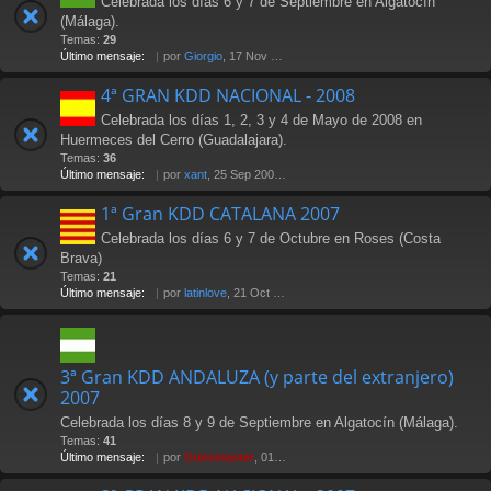
Celebrada los días 6 y 7 de Septiembre en Algatocín
(Málaga).
Temas:
29
Último mensaje:
por
Giorgio
, 17 Nov 2009 22:01
4ª GRAN KDD NACIONAL - 2008
Celebrada los días 1, 2, 3 y 4 de Mayo de 2008 en
Huermeces del Cerro (Guadalajara).
Temas:
36
Último mensaje:
por
xant
, 25 Sep 2008 11:02
1ª Gran KDD CATALANA 2007
Celebrada los días 6 y 7 de Octubre en Roses (Costa
Brava)
Temas:
21
Último mensaje:
por
latinlove
, 21 Oct 2007 20:28
3ª Gran KDD ANDALUZA (y parte del extranjero)
2007
Celebrada los días 8 y 9 de Septiembre en Algatocín (Málaga).
Temas:
41
Último mensaje:
por
Güesmaster
, 01 Oct 2007 02:36