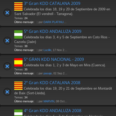
3ª Gran KDD CATALANA 2009
Celebrada los días 18, 19 y 20 de Septiembre de 2009 en
Sant Salvador (El vendrell - Tarragona).
Temas:
24
Último mensaje:
por
DARK PLATINUM
, 18 Oct 2009 17:58
5ª Gran KDD ANDALUZA 2009
Celebrada los días 3, 4 y 5 de Septiembre en Coto Rios -
Cazorla (Jaén)
Temas:
38
Último mensaje:
por
Lucille
, 17 Nov 2009 18:20
5ª GRAN KDD NACIONAL - 2009
Celebrada los días 1, 2 y 3 de Mayo en Mira (Cuenca).
Temas:
35
Último mensaje:
por
pasaje
, 02 Sep 2010 16:44
2ª Gran KDD CATALANA 2008
Celebrada los días 19, 20 y 21 de Septiembre en Montardit
de Baix (Sort-Lleida).
Temas:
34
Último mensaje:
por
MARVIN
, 08 Oct 2008 09:59
4ª Gran KDD ANDALUZA 2008