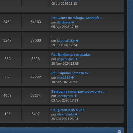
e
m
09 Jul 2026 16:10
er
e
últ
n
im
s
o
Re: Gente de Málaga, Axarquía…
aj
2469
54183
m
por
danifazer
e
e
05 Ago 2026 17:16
er
n
últ
s
im
-
aj
3247
37680
o
por
MarthaGilKy
e
m
29 Jul 2026 12:24
er
e
últ
n
im
Re: Estriberas retrasadas
s
530
6398
o
por
golpedegas
aj
m
19 Nov 2024 13:08
er
e
e
últ
n
im
Re: Cupulas para fz6 s2
s
5828
47222
o
por
nico1988
aj
m
18 Sep 2025 07:03
er
e
e
últ
n
im
Вывод из запоя круглосуточно …
s
4658
67274
o
por
Johnnynax
aj
m
03 Ago 2026 17:29
er
e
e
últ
n
im
Re: ¿Poneis 95 o 98?
s
185
5437
o
por
Alex Toledo
aj
m
30 Oct 2021 23:23
er
e
e
últ
n
im
s
o