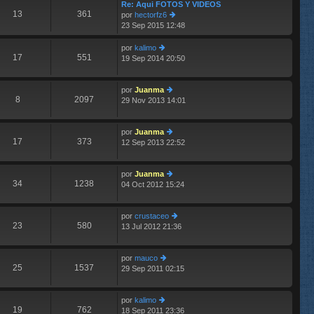
im
Re: Aqui FOTOS Y VIDEOS
13
361
o
por
hectorfz6
m
23 Sep 2015 12:48
er
e
últ
n
im
por
kalimo
s
17
551
o
19 Sep 2014 20:50
er
aj
m
últ
e
e
im
n
por
Juanma
o
8
2097
s
29 Nov 2013 14:01
m
er
aj
e
últ
e
n
im
por
Juanma
s
o
17
373
12 Sep 2013 22:52
aj
m
er
e
e
últ
n
im
por
Juanma
s
o
34
1238
04 Oct 2012 15:24
aj
m
er
e
e
últ
n
im
por
crustaceo
s
o
23
580
13 Jul 2012 21:36
aj
m
er
e
e
últ
n
im
por
mauco
s
o
25
1537
29 Sep 2011 02:15
er
aj
m
últ
e
e
im
n
por
kalimo
o
s
19
762
18 Sep 2011 23:36
er
m
aj