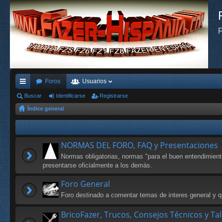
F
Foros
Usuarios
nl
Buscar
Identificarse
Registrarse
Índice general
ac
es
rá
NORMAS DEL FORO, FAQ y Presentaciones
pi
Normas obligatorias, normas "para el buen entendimien
presentarse oficialmente a los demás.
do
Foro General
s
Foro destinado a comentar temas de interes general y qu
BricoFazer, Trucos, Consejos Técnicos y Ta