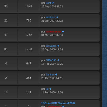
por
xant
o
s
36
1873
25 Sep 2008 11:02
er
m
aj
últ
e
e
im
n
por
latinlove
o
s
21
796
21 Oct 2007 20:28
m
aj
er
e
e
últ
n
im
por
Güesmaster
s
o
41
1262
01 Oct 2007 02:36
aj
m
er
e
e
últ
n
im
por
luisyama
s
o
81
1798
28 Ago 2009 19:24
aj
er
m
e
últ
e
im
n
por
ORACIO
o
s
4
647
17 Feb 2007 23:29
m
er
aj
e
últ
e
n
im
por
Tanken
s
o
2
351
29 Abr 2006 14:25
er
aj
m
últ
e
e
im
n
por
kit
o
s
10
191
11 Feb 2009 17:08
er
m
aj
últ
e
e
im
n
1ª Gran KDD Nacional 2004
o
s
1
1
por
Güesmaster