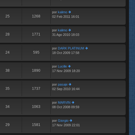
últ
e
e
im
n
por
kalimo
o
s
25
1268
02 Feb 2011 16:01
m
er
aj
e
últ
e
n
im
por
kalimo
s
o
28
1771
31 Ago 2010 18:03
aj
m
er
e
e
últ
n
im
por
DARK PLATINUM
s
o
24
595
18 Oct 2009 17:58
aj
m
er
e
e
últ
n
im
por
Lucille
s
o
38
1890
17 Nov 2009 18:20
er
aj
m
últ
e
e
im
n
por
pasaje
o
s
35
1737
02 Sep 2010 16:44
m
er
aj
e
últ
e
n
im
por
MARVIN
s
o
34
1063
08 Oct 2008 09:59
aj
m
er
e
e
últ
n
im
por
Giorgio
s
o
29
1581
17 Nov 2009 22:01
aj
er
m
e
últ
e
im
n