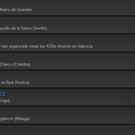
Alhama de Granada.
alla de la Sierra (Sevilla).
e han organizado todas las KDDs Arrocito en Valencia.
 Charco (Córdoba).
 la Real (Huelva).
12
Lugo).
lgatocín (Málaga).