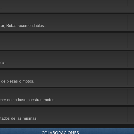
..
zar, Rutas recomendables...
tc...
a de piezas o motos.
 tener como base nuestras motos.
ultados de las mismas.
COLABORACIONES