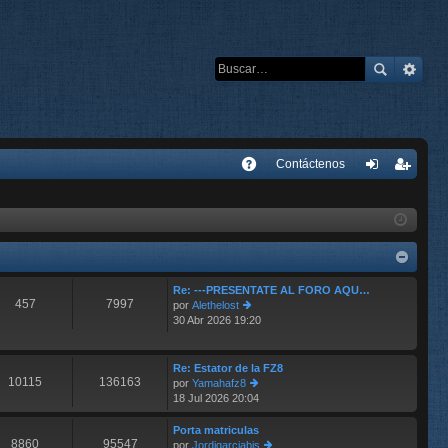
E
Contáctenos
A
de
eg
Q
nti
ist
fic
ra
ar
rs
Re: ---PRESENTATE AL FORO AQU…
457
7997
por
Alethelost
se
e
30 Abr 2026 19:20
er
últ
im
o
Re: Estator de la FZ8
10115
136163
m
por
Yamahafz8
e
18 Jul 2026 20:04
er
n
últ
s
im
Porta matriculas
aj
8860
95547
o
por
Jordigarciabis