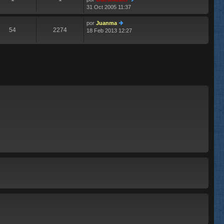
m
aj
31 Oct 2005 11:37
e
e
er
n
últ
s
im
por
Juanma
54
2274
aj
o
18 Feb 2013 12:27
er
e
m
últ
e
im
n
o
s
m
aj
e
e
n
s
aj
e