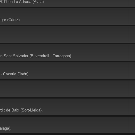
2011 en La Adrada (Avila).
gar (Cádiz)
 Sant Salvador (El vendrell - Tarragona).
- Cazorla (Jaén)
it de Baix (Sort-Lleida).
álaga).