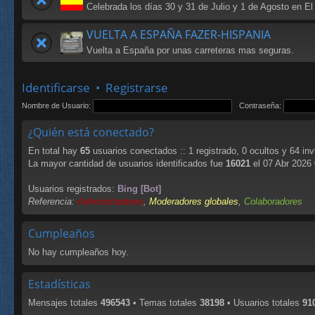
Celebrada los días 30 y 31 de Julio y 1 de Agosto en El
VUELTA A ESPAÑA FAZER-HISPANIA
Vuelta a España por unas carreteras mas seguras.
Identificarse
•
Registrarse
Nombre de Usuario:
Contraseña:
¿Quién está conectado?
En total hay
65
usuarios conectados :: 1 registrado, 0 ocultos y 64 in
La mayor cantidad de usuarios identificados fue
16021
el 07 Abr 2026
Usuarios registrados:
Bing [Bot]
Referencia:
Administradores
,
Moderadores globales
,
Colaboradores
Cumpleaños
No hay cumpleaños hoy.
Estadísticas
Mensajes totales
496543
• Temas totales
38198
• Usuarios totales
91