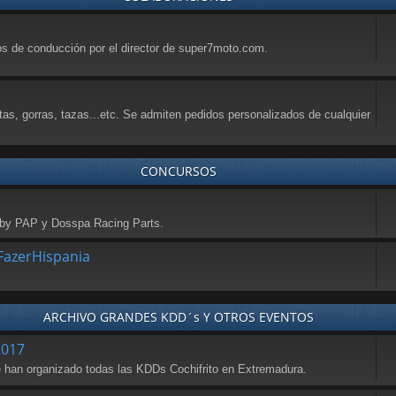
sos de conducción por el director de super7moto.com.
tas, gorras, tazas...etc. Se admiten pedidos personalizados de cualquier
CONCURSOS
a by PAP y Dosspa Racing Parts.
azerHispania
ARCHIVO GRANDES KDD´s Y OTROS EVENTOS
2017
se han organizado todas las KDDs Cochifrito en Extremadura.