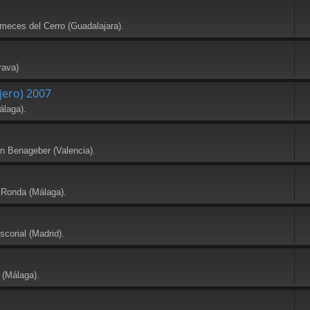
meces del Cerro (Guadalajara).
rava)
jero) 2007
álaga).
en Benageber (Valencia).
 Ronda (Málaga).
scorial (Madrid).
 (Málaga).