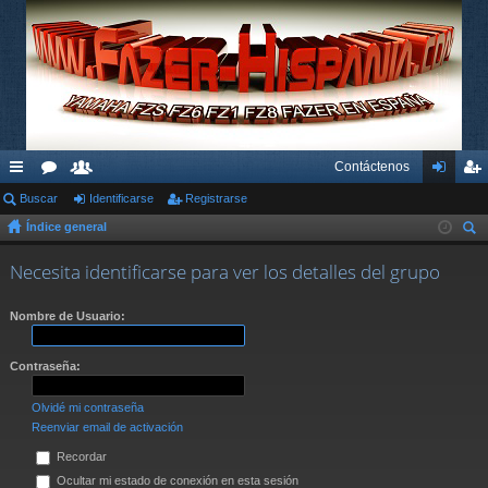
Contáctenos
nl
Buscar
or
su
Identificarse
Registrarse
de
eg
Índice general
ac
os
ari
nti
ist
us
es
os
fic
ra
Necesita identificarse para ver los detalles del grupo
car
rá
ar
rs
Nombre de Usuario:
pi
se
e
do
Contraseña:
s
Olvidé mi contraseña
Reenviar email de activación
Recordar
Ocultar mi estado de conexión en esta sesión