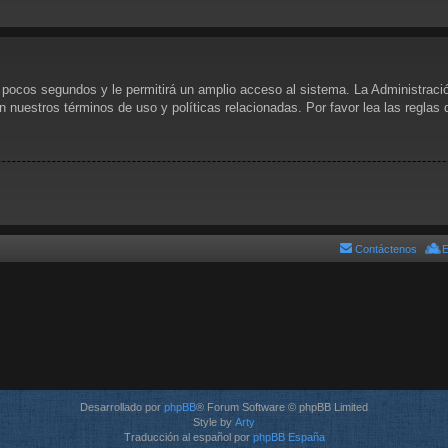
s pocos segundos y le permitirá un amplio acceso al sistema. La Administraci
n nuestros términos de uso y políticas relacionadas. Por favor lea las reglas 
Contáctenos
E
Desarrollado por
phpBB
® Forum Software © phpBB Limited
Style by
Arty
Traducción al español por
phpBB España