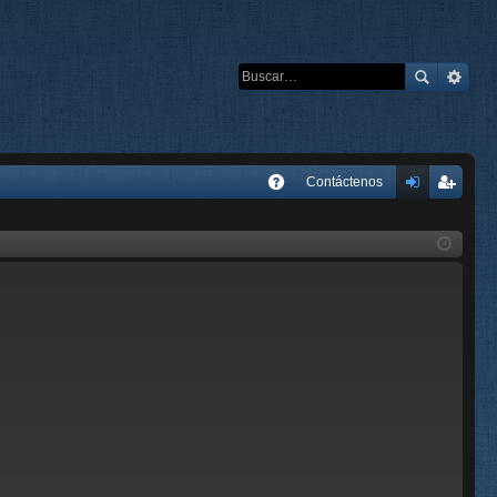
E
Contáctenos
A
de
eg
Q
nti
ist
fic
ra
ar
rs
se
e