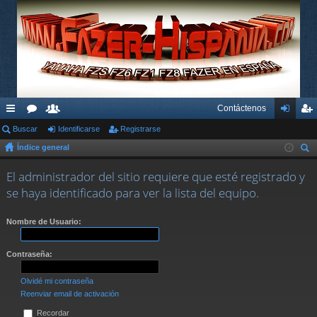
Contáctenos
nl
Buscar
or
su
Identificarse
Registrarse
de
eg
Índice general
ac
os
ari
nti
ist
us
es
os
fic
ra
El administrador del sitio requiere que esté registrado y
car
se haya identificado para ver la lista del equipo.
rá
ar
rs
pi
se
e
Nombre de Usuario:
do
Contraseña:
s
Olvidé mi contraseña
Reenviar email de activación
Recordar