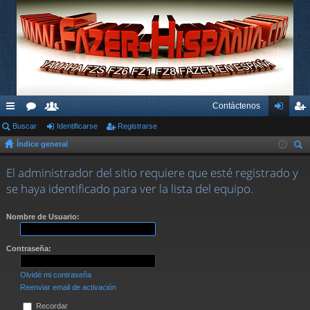
Contáctenos
nl
Buscar
or
su
Identificarse
Registrarse
de
eg
Índice general
ac
os
ari
nti
ist
us
es
os
fic
ra
El administrador del sitio requiere que esté registrado y
car
se haya identificado para ver la lista del equipo.
rá
ar
rs
pi
se
e
Nombre de Usuario:
do
Contraseña:
s
Olvidé mi contraseña
Reenviar email de activación
Recordar