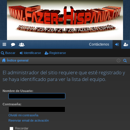
Contáctenos
nl
Buscar
or
su
Identificarse
Registrarse
de
eg
Índice general
ac
os
ari
nti
ist
us
es
os
fic
ra
El administrador del sitio requiere que esté registrado y
car
se haya identificado para ver la lista del equipo.
rá
ar
rs
pi
se
e
Nombre de Usuario:
do
Contraseña:
s
Olvidé mi contraseña
Reenviar email de activación
Recordar