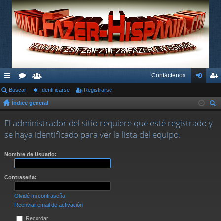
Contáctenos
nl
Buscar
or
su
Identificarse
Registrarse
de
eg
Índice general
ac
os
ari
nti
ist
us
es
os
fic
ra
El administrador del sitio requiere que esté registrado y
car
se haya identificado para ver la lista del equipo.
rá
ar
rs
pi
se
e
Nombre de Usuario:
do
Contraseña:
s
Olvidé mi contraseña
Reenviar email de activación
Recordar