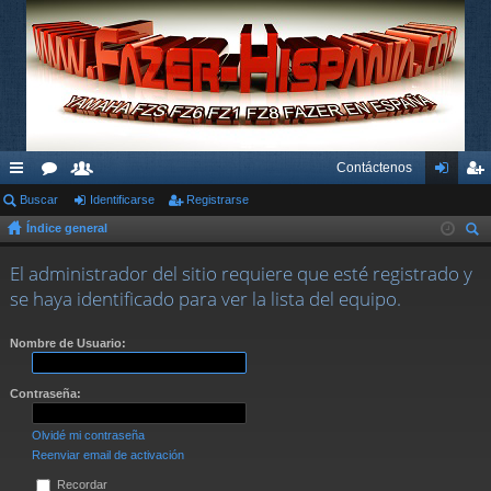
Contáctenos
nl
Buscar
or
su
Identificarse
Registrarse
de
eg
Índice general
ac
os
ari
nti
ist
us
es
os
fic
ra
El administrador del sitio requiere que esté registrado y
car
se haya identificado para ver la lista del equipo.
rá
ar
rs
pi
se
e
Nombre de Usuario:
do
Contraseña:
s
Olvidé mi contraseña
Reenviar email de activación
Recordar