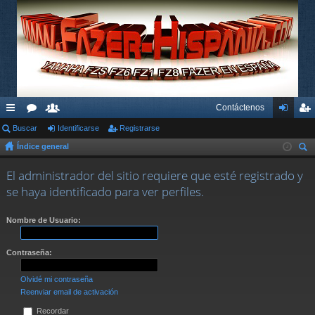
Contáctenos
nl
Buscar
or
su
Identificarse
Registrarse
de
eg
Índice general
ac
os
ari
nti
ist
us
es
os
fic
ra
El administrador del sitio requiere que esté registrado y
car
se haya identificado para ver perfiles.
rá
ar
rs
pi
se
e
Nombre de Usuario:
do
Contraseña:
s
Olvidé mi contraseña
Reenviar email de activación
Recordar