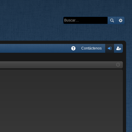
E
Contáctenos
A
de
eg
Q
nti
ist
fic
ra
ar
rs
se
e