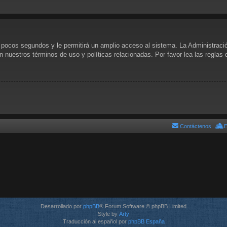
s pocos segundos y le permitirá un amplio acceso al sistema. La Administraci
n nuestros términos de uso y políticas relacionadas. Por favor lea las reglas 
Contáctenos
E
Desarrollado por
phpBB
® Forum Software © phpBB Limited
Style by
Arty
Traducción al español por
phpBB España