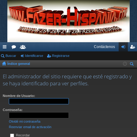
Contáctenos
nl
Buscar
or
su
Identificarse
Registrarse
de
eg
Índice general
ac
os
ari
nti
ist
us
es
os
fic
ra
El administrador del sitio requiere que esté registrado y
car
se haya identificado para ver perfiles.
rá
ar
rs
pi
se
e
Nombre de Usuario:
do
Contraseña:
s
Olvidé mi contraseña
Reenviar email de activación
Recordar