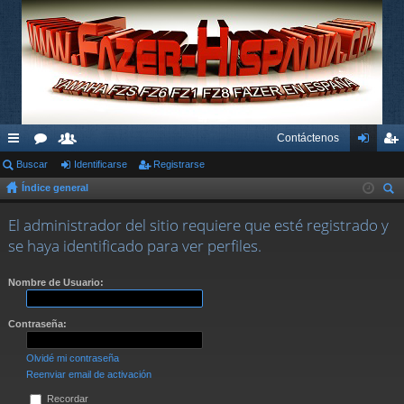
Contáctenos
nl
Buscar
or
su
Identificarse
Registrarse
de
eg
Índice general
ac
os
ari
nti
ist
us
es
os
fic
ra
El administrador del sitio requiere que esté registrado y
car
se haya identificado para ver perfiles.
rá
ar
rs
pi
se
e
Nombre de Usuario:
do
Contraseña:
s
Olvidé mi contraseña
Reenviar email de activación
Recordar