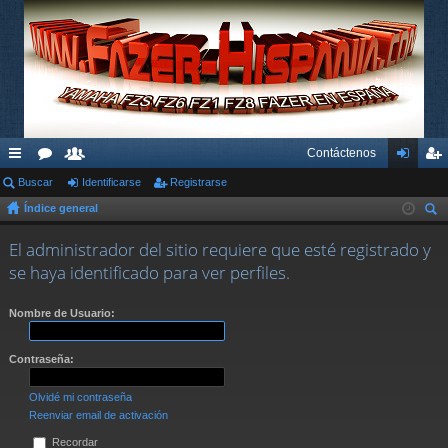
Contáctenos
nl
Buscar
or
su
Identificarse
Registrarse
de
eg
Índice general
ac
os
ari
nti
ist
us
es
os
fic
ra
El administrador del sitio requiere que esté registrado y
car
se haya identificado para ver perfiles.
rá
ar
rs
pi
se
e
Nombre de Usuario:
do
Contraseña:
s
Olvidé mi contraseña
Reenviar email de activación
Recordar