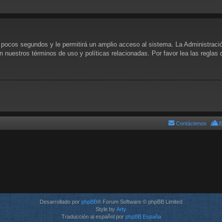
s pocos segundos y le permitirá un amplio acceso al sistema. La Administraci
n nuestros términos de uso y políticas relacionadas. Por favor lea las reglas 
Contáctenos
E
Desarrollado por
phpBB
® Forum Software © phpBB Limited
Style by
Arty
Traducción al español por
phpBB España