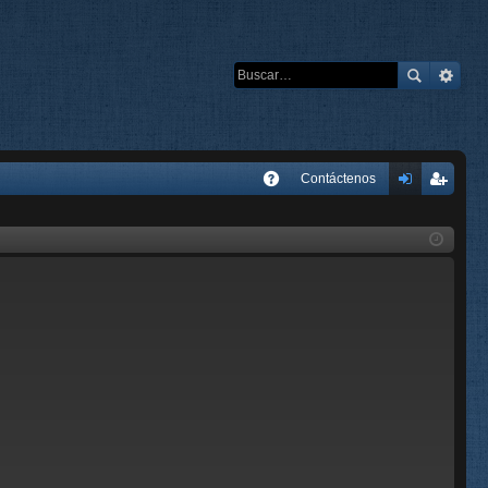
E
Contáctenos
A
de
eg
Q
nti
ist
fic
ra
ar
rs
se
e