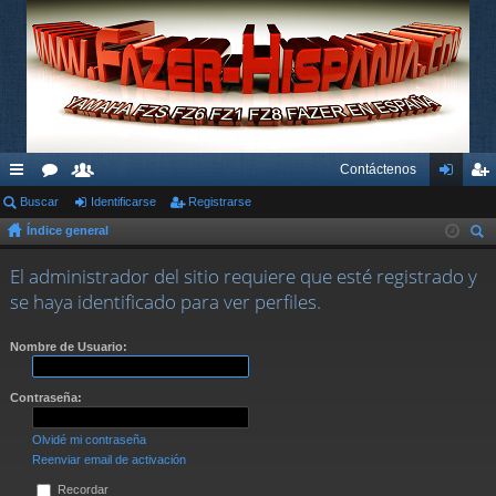
Contáctenos
nl
Buscar
or
su
Identificarse
Registrarse
de
eg
Índice general
ac
os
ari
nti
ist
us
es
os
fic
ra
El administrador del sitio requiere que esté registrado y
car
se haya identificado para ver perfiles.
rá
ar
rs
pi
se
e
Nombre de Usuario:
do
Contraseña:
s
Olvidé mi contraseña
Reenviar email de activación
Recordar