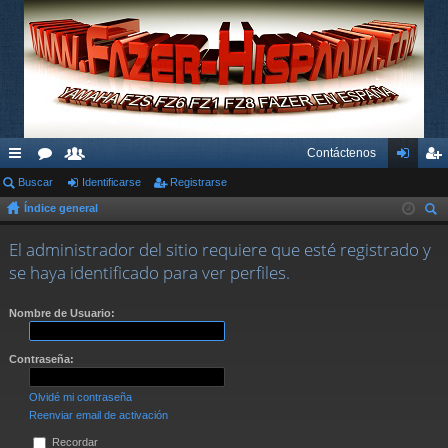
Contáctenos
nl
Buscar
or
su
Identificarse
Registrarse
de
eg
Índice general
ac
os
ari
nti
ist
us
es
os
fic
ra
El administrador del sitio requiere que esté registrado y
car
se haya identificado para ver perfiles.
rá
ar
rs
pi
se
e
Nombre de Usuario:
do
Contraseña:
s
Olvidé mi contraseña
Reenviar email de activación
Recordar