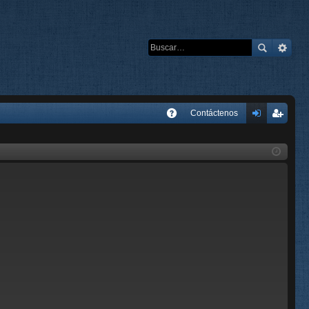
E
Contáctenos
A
de
eg
Q
nti
ist
fic
ra
ar
rs
se
e