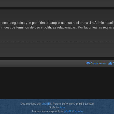
s pocos segundos y le permitirá un amplio acceso al sistema. La Administraci
n nuestros términos de uso y políticas relacionadas. Por favor lea las reglas 
Contáctenos
E
Desarrollado por
phpBB
® Forum Software © phpBB Limited
Style by
Arty
Traducción al español por
phpBB España