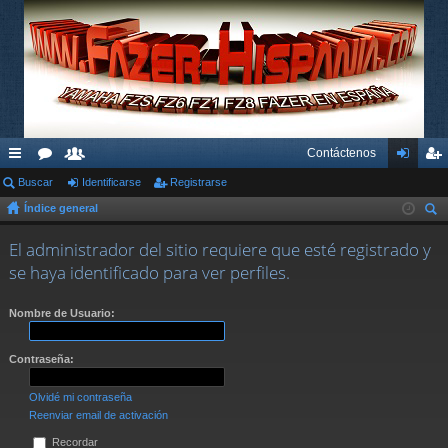
Contáctenos
nl
Buscar
or
su
Identificarse
Registrarse
de
eg
Índice general
ac
os
ari
nti
ist
us
es
os
fic
ra
El administrador del sitio requiere que esté registrado y
car
se haya identificado para ver perfiles.
rá
ar
rs
pi
se
e
Nombre de Usuario:
do
Contraseña:
s
Olvidé mi contraseña
Reenviar email de activación
Recordar