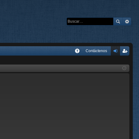
E
Contáctenos
A
de
eg
Q
nti
ist
fic
ra
ar
rs
se
e