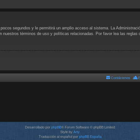
s pocos segundos y le permitirá un amplio acceso al sistema. La Administraci
n nuestros términos de uso y políticas relacionadas. Por favor lea las reglas 
Contáctenos
E
Desarrollado por
phpBB
® Forum Software © phpBB Limited
Style by
Arty
Traducción al español por
phpBB España