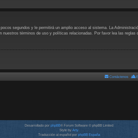
s pocos segundos y le permitirá un amplio acceso al sistema. La Administraci
n nuestros términos de uso y políticas relacionadas. Por favor lea las reglas 
Contáctenos
E
Desarrollado por
phpBB
® Forum Software © phpBB Limited
Style by
Arty
Traducción al español por
phpBB España