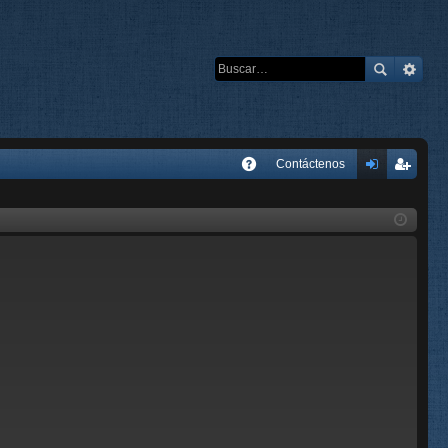
E
Contáctenos
A
de
eg
Q
nti
ist
fic
ra
ar
rs
se
e