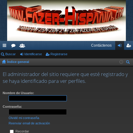
Contáctenos
nl
Buscar
or
su
Identificarse
Registrarse
de
eg
Índice general
ac
os
ari
nti
ist
us
es
os
fic
ra
El administrador del sitio requiere que esté registrado y
car
se haya identificado para ver perfiles.
rá
ar
rs
pi
se
e
Nombre de Usuario:
do
Contraseña:
s
Olvidé mi contraseña
Reenviar email de activación
Recordar