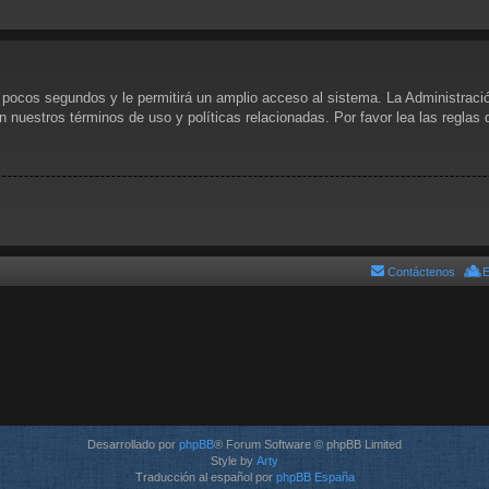
s pocos segundos y le permitirá un amplio acceso al sistema. La Administraci
n nuestros términos de uso y políticas relacionadas. Por favor lea las reglas 
Contáctenos
E
Desarrollado por
phpBB
® Forum Software © phpBB Limited
Style by
Arty
Traducción al español por
phpBB España