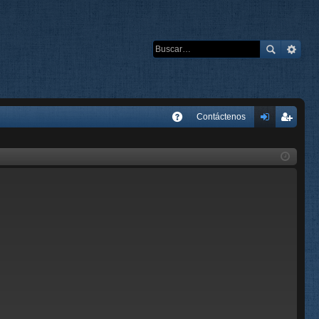
E
Contáctenos
A
de
eg
Q
nti
ist
fic
ra
ar
rs
se
e