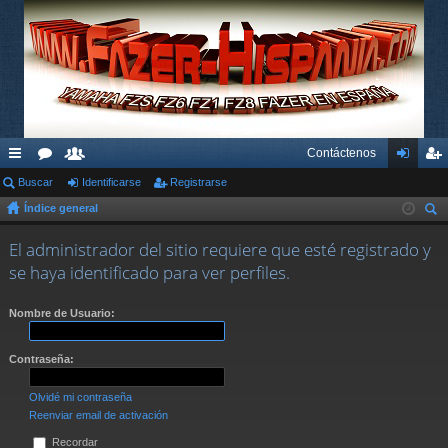
Contáctenos
nl
Buscar
or
su
Identificarse
Registrarse
de
eg
Índice general
ac
os
ari
nti
ist
us
es
os
fic
ra
El administrador del sitio requiere que esté registrado y
car
se haya identificado para ver perfiles.
rá
ar
rs
pi
se
e
Nombre de Usuario:
do
Contraseña:
s
Olvidé mi contraseña
Reenviar email de activación
Recordar