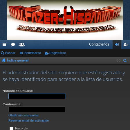
Contáctenos
nl
Buscar
or
su
Identificarse
Registrarse
de
eg
Índice general
ac
os
ari
nti
ist
us
es
os
fic
ra
El administrador del sitio requiere que esté registrado y
car
se haya identificado para acceder a la lista de usuarios.
rá
ar
rs
pi
se
e
Nombre de Usuario:
do
Contraseña:
s
Olvidé mi contraseña
Reenviar email de activación
Recordar