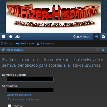
Contáctenos
nl
Buscar
or
su
Identificarse
Registrarse
de
eg
Índice general
ac
os
ari
nti
ist
us
es
os
fic
ra
El administrador del sitio requiere que esté registrado y
car
se haya identificado para acceder a la lista de usuarios.
rá
ar
rs
pi
se
e
Nombre de Usuario:
do
Contraseña:
s
Olvidé mi contraseña
Reenviar email de activación
Recordar