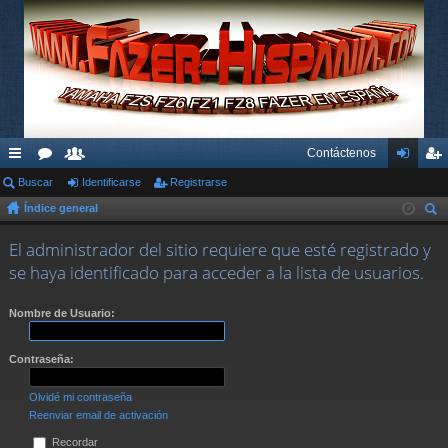
Contáctenos
nl
Buscar
or
su
Identificarse
Registrarse
de
eg
Índice general
ac
os
ari
nti
ist
us
es
os
fic
ra
El administrador del sitio requiere que esté registrado y
car
se haya identificado para acceder a la lista de usuarios.
rá
ar
rs
pi
se
e
Nombre de Usuario:
do
Contraseña:
s
Olvidé mi contraseña
Reenviar email de activación
Recordar