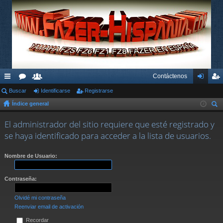
Contáctenos
nl
Buscar
or
su
Identificarse
Registrarse
de
eg
Índice general
ac
os
ari
nti
ist
us
es
os
fic
ra
El administrador del sitio requiere que esté registrado y
car
se haya identificado para acceder a la lista de usuarios.
rá
ar
rs
pi
se
e
Nombre de Usuario:
do
Contraseña:
s
Olvidé mi contraseña
Reenviar email de activación
Recordar