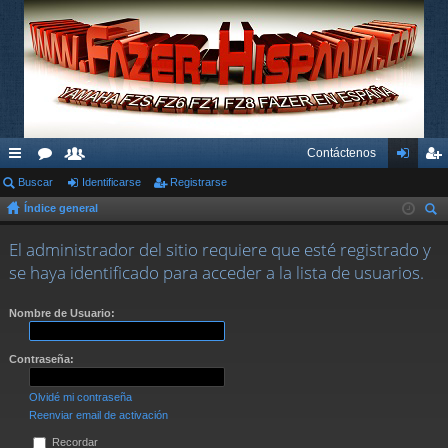
Contáctenos
nl
Buscar
or
su
Identificarse
Registrarse
de
eg
Índice general
ac
os
ari
nti
ist
us
es
os
fic
ra
El administrador del sitio requiere que esté registrado y
car
se haya identificado para acceder a la lista de usuarios.
rá
ar
rs
pi
se
e
Nombre de Usuario:
do
Contraseña:
s
Olvidé mi contraseña
Reenviar email de activación
Recordar