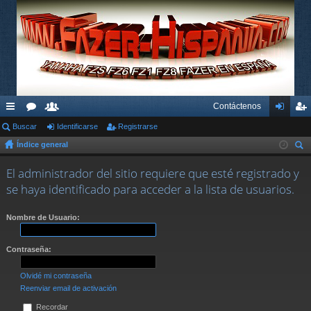
Contáctenos
nl
Buscar
or
su
Identificarse
Registrarse
de
eg
Índice general
ac
os
ari
nti
ist
us
es
os
fic
ra
El administrador del sitio requiere que esté registrado y
car
se haya identificado para acceder a la lista de usuarios.
rá
ar
rs
pi
se
e
Nombre de Usuario:
do
Contraseña:
s
Olvidé mi contraseña
Reenviar email de activación
Recordar