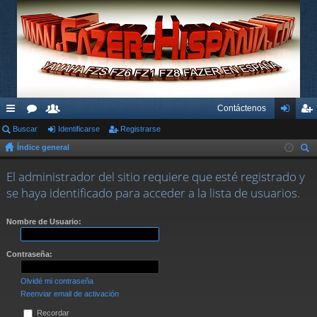
Contáctenos
nl
Buscar
or
su
Identificarse
Registrarse
de
eg
Índice general
ac
os
ari
nti
ist
us
es
os
fic
ra
El administrador del sitio requiere que esté registrado y
car
se haya identificado para acceder a la lista de usuarios.
rá
ar
rs
pi
se
e
Nombre de Usuario:
do
Contraseña:
s
Olvidé mi contraseña
Reenviar email de activación
Recordar