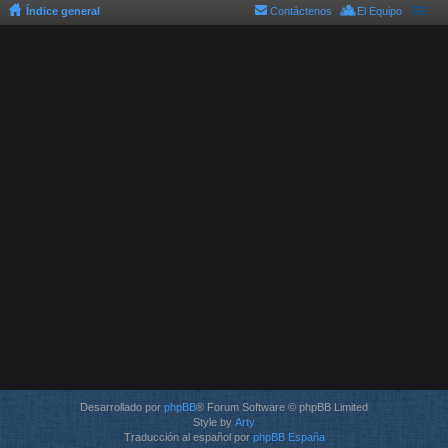
Índice general
Contáctenos
El Equipo
Desarrollado por
phpBB
® Forum Software © phpBB Limited
Style by
Arty
Traducción al español por
phpBB España