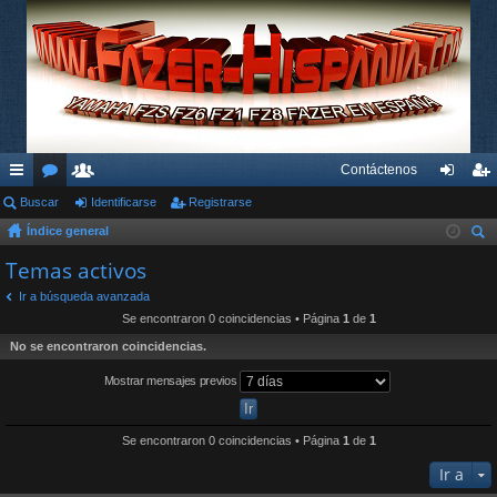
Contáctenos
nl
Buscar
or
su
Identificarse
Registrarse
de
eg
Índice general
ac
os
ari
nti
ist
us
Temas activos
es
os
fic
ra
car
Ir a búsqueda avanzada
rá
ar
rs
Se encontraron 0 coincidencias • Página
1
de
1
pi
se
e
No se encontraron coincidencias.
do
Mostrar mensajes previos
s
Se encontraron 0 coincidencias • Página
1
de
1
Ir a