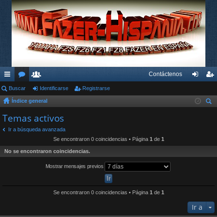
Contáctenos
nl
Buscar
or
su
Identificarse
Registrarse
de
eg
Índice general
ac
os
ari
nti
ist
us
Temas activos
es
os
fic
ra
car
Ir a búsqueda avanzada
rá
ar
rs
Se encontraron 0 coincidencias • Página
1
de
1
pi
se
e
No se encontraron coincidencias.
do
Mostrar mensajes previos
s
Se encontraron 0 coincidencias • Página
1
de
1
Ir a