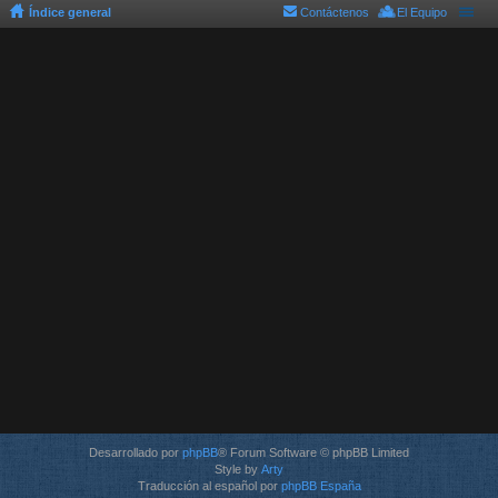
Índice general
Contáctenos
El Equipo
Desarrollado por
phpBB
® Forum Software © phpBB Limited
Style by
Arty
Traducción al español por
phpBB España