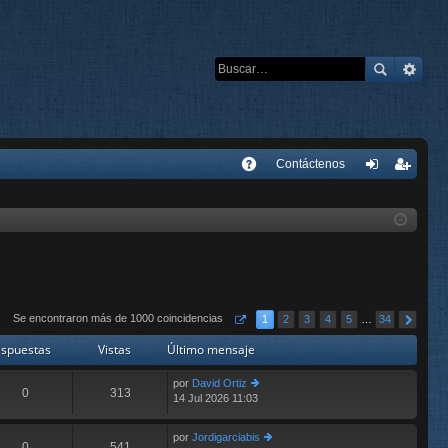
E
Contáctenos
A
de
eg
Q
nti
ist
fic
ra
ar
rs
se
e
Se encontraron más de 1000 coincidencias
1
2
3
4
5
…
34
spuestas
Vistas
Último mensaje
por
David Ortiz
0
313
14 Jul 2026 11:03
er
últ
im
por
Jordigarciabis
o
0
541