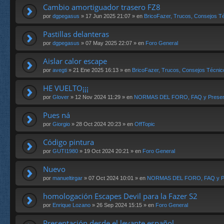
Cambio amortiguador trasero FZ8
por
dgpegasus
» 17 Jun 2025 21:07 » en
BricoFazer, Trucos, Consejos Té
Pastillas delanteras
por
dgpegasus
» 07 May 2025 22:07 » en
Foro General
Aislar calor escape
por
avegti
» 21 Ene 2025 16:13 » en
BricoFazer, Trucos, Consejos Técnic
HE VUELTO¡¡¡
por
Glover
» 12 Nov 2024 11:29 » en
NORMAS DEL FORO, FAQ y Presen
Pues ná
por
Giorgio
» 28 Oct 2024 20:23 » en
OffTopic
Código pintura
por
GUTI1980
» 19 Oct 2024 20:21 » en
Foro General
Nuevo
por
manueltirgar
» 07 Oct 2024 10:01 » en
NORMAS DEL FORO, FAQ y Pr
homologación Escapes Devil para la Fazer S2
por
Enrique Lozano
» 26 Sep 2024 15:15 » en
Foro General
Presentación desde el levante español