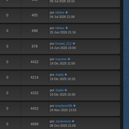
09 Jul 2026 16:10
er
m
últ
e
im
n
por
nikitos
o
0
405
s
04 Jul 2026 21:08
er
m
aj
últ
e
e
im
n
por
nikitos
o
0
498
s
25 Jun 2026 21:16
er
m
aj
últ
e
e
im
n
por
Ismael_212
o
0
878
s
14 Jun 2026 15:00
er
m
aj
últ
e
e
im
n
por
soyome
o
0
4432
s
19 Dic 2025 11:59
er
m
aj
últ
e
e
im
n
por
Jeplai
o
0
4214
s
19 Dic 2025 10:33
er
m
aj
últ
e
e
im
n
por
Jeplai
o
0
4332
s
19 Dic 2025 10:30
er
m
aj
últ
e
e
im
n
por
tonyfazer88
o
0
4452
s
24 Nov 2025 13:53
er
m
aj
últ
e
e
im
n
por
Javitonene
o
0
4689
s
08 Oct 2025 21:05
er
m