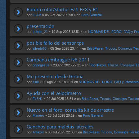
Rotura rotor/startor FZ1 FZ8 y R1
por
JLAM
» 05 Oct 2025 09:58 » en
Foro General
presentación
por
Luisito_21
» 19 Sep 2025 12:51 » en
NORMAS DEL FORO, FAQ y Pres
posible fallo del sensor tps
por
alfredo66
» 05 Sep 2025 23:44 » en
BricoFazer, Trucos, Consejos Téc
Campana embrague fz8 2011
por
dgpegasus
» 23 Ago 2025 22:21 » en
BricoFazer, Trucos, Consejos Té
Me presento desde Girona
por
side
» 05 Ago 2025 18:10 » en
NORMAS DEL FORO, FAQ y Presentac
Ayuda con el velocímetro
por
Fz6N1
» 29 Jul 2025 15:51 » en
BricoFazer, Trucos, Consejos Técnico
Nuevo en el foro, consulta kit de arrastre
por
Manero
» 28 Jul 2025 20:19 » en
Foro General
Ganchos para maletas laterales
por
Aitfazer
» 08 Jul 2025 22:30 » en
BricoFazer, Trucos, Consejos Técnic