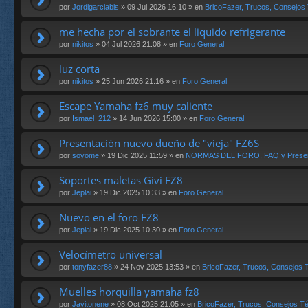
por
Jordigarciabis
» 09 Jul 2026 16:10 » en
BricoFazer, Trucos, Consejos 
me hecha por el sobrante el liquido refrigerante
por
nikitos
» 04 Jul 2026 21:08 » en
Foro General
luz corta
por
nikitos
» 25 Jun 2026 21:16 » en
Foro General
Escape Yamaha fz6 muy caliente
por
Ismael_212
» 14 Jun 2026 15:00 » en
Foro General
Presentación nuevo dueño de "vieja" FZ6S
por
soyome
» 19 Dic 2025 11:59 » en
NORMAS DEL FORO, FAQ y Presen
Soportes maletas Givi FZ8
por
Jeplai
» 19 Dic 2025 10:33 » en
Foro General
Nuevo en el foro FZ8
por
Jeplai
» 19 Dic 2025 10:30 » en
Foro General
Velocímetro universal
por
tonyfazer88
» 24 Nov 2025 13:53 » en
BricoFazer, Trucos, Consejos T
Muelles horquilla yamaha fz8
por
Javitonene
» 08 Oct 2025 21:05 » en
BricoFazer, Trucos, Consejos Té