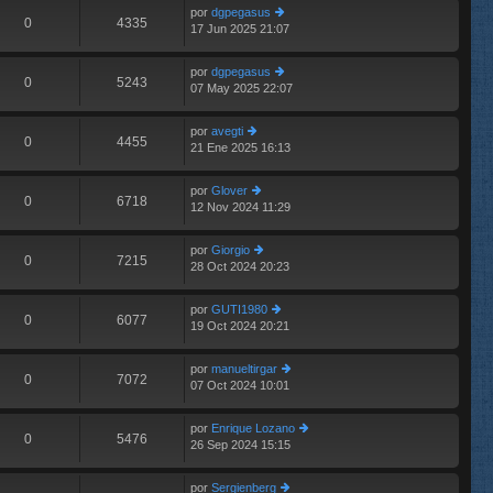
e
im
n
por
dgpegasus
o
0
4335
s
17 Jun 2025 21:07
er
m
aj
últ
e
e
im
n
por
dgpegasus
o
0
5243
s
07 May 2025 22:07
er
m
aj
últ
e
e
im
n
por
avegti
o
0
4455
s
21 Ene 2025 16:13
er
m
aj
últ
e
e
im
n
por
Glover
o
0
6718
s
12 Nov 2024 11:29
er
m
aj
últ
e
e
im
n
por
Giorgio
o
0
7215
s
28 Oct 2024 20:23
er
m
aj
últ
e
e
im
n
por
GUTI1980
o
0
6077
s
19 Oct 2024 20:21
er
m
aj
últ
e
e
im
n
por
manueltirgar
o
0
7072
s
07 Oct 2024 10:01
er
m
aj
últ
e
e
im
n
por
Enrique Lozano
o
0
5476
s
26 Sep 2024 15:15
er
m
aj
últ
e
e
im
n
por
Sergienberg