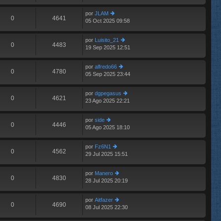
aj
últ
e
e
im
n
por
JLAM
o
0
4641
s
05 Oct 2025 09:58
er
m
aj
últ
e
e
im
n
por
Luisito_21
o
0
4483
s
19 Sep 2025 12:51
er
m
aj
últ
e
e
im
n
por
alfredo66
o
0
4780
s
05 Sep 2025 23:44
er
m
aj
últ
e
e
im
n
por
dgpegasus
o
0
4621
s
23 Ago 2025 22:21
er
m
aj
últ
e
e
im
n
por
side
o
0
4446
s
05 Ago 2025 18:10
er
m
aj
últ
e
e
im
n
por
Fz6N1
o
0
4562
s
29 Jul 2025 15:51
er
m
aj
últ
e
e
im
n
por
Manero
o
0
4830
s
28 Jul 2025 20:19
er
m
aj
últ
e
e
im
n
por
Aitfazer
o
0
4690
s
08 Jul 2025 22:30
er
m
aj
últ
e