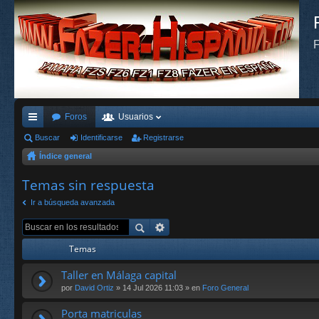
F
Foros
Usuarios
nl
Buscar
Identificarse
Registrarse
Índice general
ac
es
Temas sin respuesta
rá
Ir a búsqueda avanzada
pi
do
Temas
s
Taller en Málaga capital
por
David Ortiz
» 14 Jul 2026 11:03 » en
Foro General
Porta matriculas