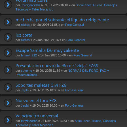
por
Jordigarciabis
» 09 Jul 2026 16:10 » en
BricoFazer, Trucos, Consejos
Técnicos y Taller Mecánico
me hecha por el sobrante el liquido refrigerante
por
nikitos
» 04 Jul 2026 21:08 » en
Foro General
luz corta
por
nikitos
» 25 Jun 2026 21:16 » en
Foro General
Escape Yamaha fz6 muy caliente
por
Ismael_212
» 14 Jun 2026 15:00 » en
Foro General
Presentación nuevo dueño de "vieja" FZ6S
por
soyome
» 19 Dic 2025 11:59 » en
NORMAS DEL FORO, FAQ y
Presentaciones
Soportes maletas Givi FZ8
por
Jeplai
» 19 Dic 2025 10:33 » en
Foro General
Nuevo en el foro FZ8
por
Jeplai
» 19 Dic 2025 10:30 » en
Foro General
Velocímetro universal
por
tonyfazer88
» 24 Nov 2025 13:53 » en
BricoFazer, Trucos, Consejos
Técnicos y Taller Mecánico