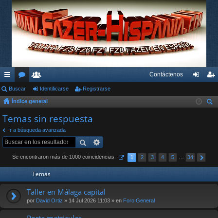
Contáctenos
nl
Buscar
or
su
Identificarse
Registrarse
de
eg
Índice general
ac
os
ari
nti
ist
us
Temas sin respuesta
es
os
fic
ra
car
Ir a búsqueda avanzada
rá
ar
rs
pi
se
e
Se encontraron más de 1000 coincidencias
1
2
3
4
5
…
34
do
Temas
s
Taller en Málaga capital
por
David Ortiz
» 14 Jul 2026 11:03 » en
Foro General
Porta matriculas