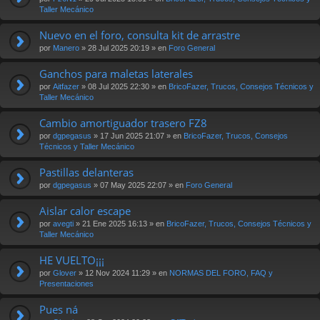
Taller Mecánico
Nuevo en el foro, consulta kit de arrastre
por
Manero
» 28 Jul 2025 20:19 » en
Foro General
Ganchos para maletas laterales
por
Aitfazer
» 08 Jul 2025 22:30 » en
BricoFazer, Trucos, Consejos Técnicos y
Taller Mecánico
Cambio amortiguador trasero FZ8
por
dgpegasus
» 17 Jun 2025 21:07 » en
BricoFazer, Trucos, Consejos
Técnicos y Taller Mecánico
Pastillas delanteras
por
dgpegasus
» 07 May 2025 22:07 » en
Foro General
Aislar calor escape
por
avegti
» 21 Ene 2025 16:13 » en
BricoFazer, Trucos, Consejos Técnicos y
Taller Mecánico
HE VUELTO¡¡¡
por
Glover
» 12 Nov 2024 11:29 » en
NORMAS DEL FORO, FAQ y
Presentaciones
Pues ná