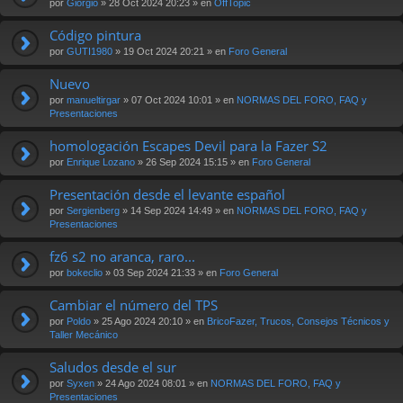
por
Giorgio
» 28 Oct 2024 20:23 » en
OffTopic
Código pintura
por
GUTI1980
» 19 Oct 2024 20:21 » en
Foro General
Nuevo
por
manueltirgar
» 07 Oct 2024 10:01 » en
NORMAS DEL FORO, FAQ y
Presentaciones
homologación Escapes Devil para la Fazer S2
por
Enrique Lozano
» 26 Sep 2024 15:15 » en
Foro General
Presentación desde el levante español
por
Sergienberg
» 14 Sep 2024 14:49 » en
NORMAS DEL FORO, FAQ y
Presentaciones
fz6 s2 no aranca, raro...
por
bokeclio
» 03 Sep 2024 21:33 » en
Foro General
Cambiar el número del TPS
por
Poldo
» 25 Ago 2024 20:10 » en
BricoFazer, Trucos, Consejos Técnicos y
Taller Mecánico
Saludos desde el sur
por
Syxen
» 24 Ago 2024 08:01 » en
NORMAS DEL FORO, FAQ y
Presentaciones