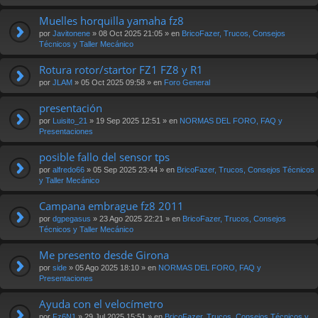
Muelles horquilla yamaha fz8
por
Javitonene
» 08 Oct 2025 21:05 » en
BricoFazer, Trucos, Consejos
Técnicos y Taller Mecánico
Rotura rotor/startor FZ1 FZ8 y R1
por
JLAM
» 05 Oct 2025 09:58 » en
Foro General
presentación
por
Luisito_21
» 19 Sep 2025 12:51 » en
NORMAS DEL FORO, FAQ y
Presentaciones
posible fallo del sensor tps
por
alfredo66
» 05 Sep 2025 23:44 » en
BricoFazer, Trucos, Consejos Técnicos
y Taller Mecánico
Campana embrague fz8 2011
por
dgpegasus
» 23 Ago 2025 22:21 » en
BricoFazer, Trucos, Consejos
Técnicos y Taller Mecánico
Me presento desde Girona
por
side
» 05 Ago 2025 18:10 » en
NORMAS DEL FORO, FAQ y
Presentaciones
Ayuda con el velocímetro
por
Fz6N1
» 29 Jul 2025 15:51 » en
BricoFazer, Trucos, Consejos Técnicos y