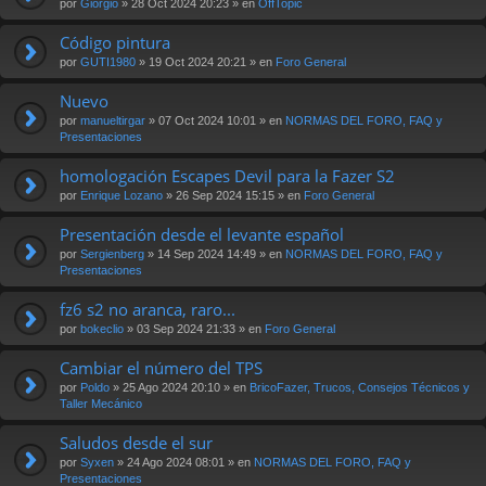
por
Giorgio
» 28 Oct 2024 20:23 » en
OffTopic
Código pintura
por
GUTI1980
» 19 Oct 2024 20:21 » en
Foro General
Nuevo
por
manueltirgar
» 07 Oct 2024 10:01 » en
NORMAS DEL FORO, FAQ y
Presentaciones
homologación Escapes Devil para la Fazer S2
por
Enrique Lozano
» 26 Sep 2024 15:15 » en
Foro General
Presentación desde el levante español
por
Sergienberg
» 14 Sep 2024 14:49 » en
NORMAS DEL FORO, FAQ y
Presentaciones
fz6 s2 no aranca, raro...
por
bokeclio
» 03 Sep 2024 21:33 » en
Foro General
Cambiar el número del TPS
por
Poldo
» 25 Ago 2024 20:10 » en
BricoFazer, Trucos, Consejos Técnicos y
Taller Mecánico
Saludos desde el sur
por
Syxen
» 24 Ago 2024 08:01 » en
NORMAS DEL FORO, FAQ y
Presentaciones