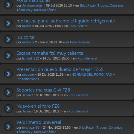
por
Jordigarciabis
» 09 Jul 2026 16:10 » en
BricoFazer, Trucos, Consejos
Técnicos y Taller Mecánico
me hecha por el sobrante el liquido refrigerante
por
nikitos
» 04 Jul 2026 21:08 » en
Foro General
luz corta
por
nikitos
» 25 Jun 2026 21:16 » en
Foro General
Escape Yamaha fz6 muy caliente
por
Ismael_212
» 14 Jun 2026 15:00 » en
Foro General
Presentación nuevo dueño de "vieja" FZ6S
por
soyome
» 19 Dic 2025 11:59 » en
NORMAS DEL FORO, FAQ y
Presentaciones
Soportes maletas Givi FZ8
por
Jeplai
» 19 Dic 2025 10:33 » en
Foro General
Nuevo en el foro FZ8
por
Jeplai
» 19 Dic 2025 10:30 » en
Foro General
Velocímetro universal
por
tonyfazer88
» 24 Nov 2025 13:53 » en
BricoFazer, Trucos, Consejos
Técnicos y Taller Mecánico