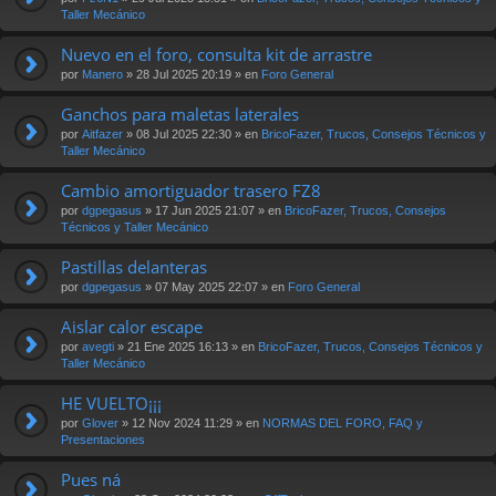
Taller Mecánico
Nuevo en el foro, consulta kit de arrastre
por
Manero
» 28 Jul 2025 20:19 » en
Foro General
Ganchos para maletas laterales
por
Aitfazer
» 08 Jul 2025 22:30 » en
BricoFazer, Trucos, Consejos Técnicos y
Taller Mecánico
Cambio amortiguador trasero FZ8
por
dgpegasus
» 17 Jun 2025 21:07 » en
BricoFazer, Trucos, Consejos
Técnicos y Taller Mecánico
Pastillas delanteras
por
dgpegasus
» 07 May 2025 22:07 » en
Foro General
Aislar calor escape
por
avegti
» 21 Ene 2025 16:13 » en
BricoFazer, Trucos, Consejos Técnicos y
Taller Mecánico
HE VUELTO¡¡¡
por
Glover
» 12 Nov 2024 11:29 » en
NORMAS DEL FORO, FAQ y
Presentaciones
Pues ná