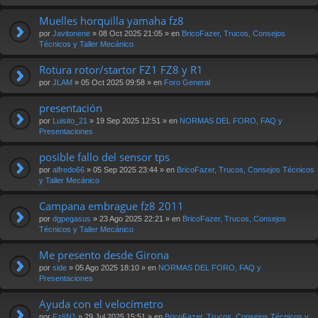
Muelles horquilla yamaha fz8
por
Javitonene
» 08 Oct 2025 21:05 » en
BricoFazer, Trucos, Consejos
Técnicos y Taller Mecánico
Rotura rotor/startor FZ1 FZ8 y R1
por
JLAM
» 05 Oct 2025 09:58 » en
Foro General
presentación
por
Luisito_21
» 19 Sep 2025 12:51 » en
NORMAS DEL FORO, FAQ y
Presentaciones
posible fallo del sensor tps
por
alfredo66
» 05 Sep 2025 23:44 » en
BricoFazer, Trucos, Consejos Técnicos
y Taller Mecánico
Campana embrague fz8 2011
por
dgpegasus
» 23 Ago 2025 22:21 » en
BricoFazer, Trucos, Consejos
Técnicos y Taller Mecánico
Me presento desde Girona
por
side
» 05 Ago 2025 18:10 » en
NORMAS DEL FORO, FAQ y
Presentaciones
Ayuda con el velocímetro
por
Fz6N1
» 29 Jul 2025 15:51 » en
BricoFazer, Trucos, Consejos Técnicos y