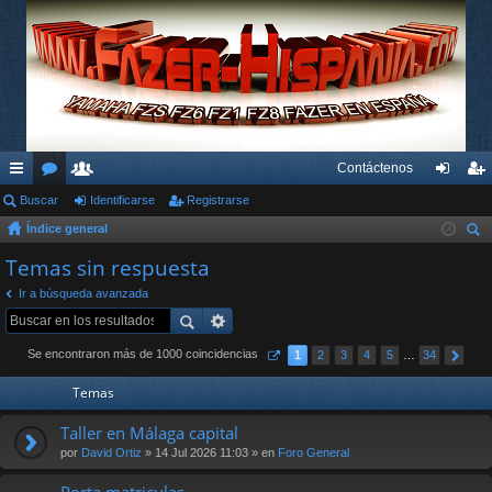
Contáctenos
nl
Buscar
or
su
Identificarse
Registrarse
de
eg
Índice general
ac
os
ari
nti
ist
us
Temas sin respuesta
es
os
fic
ra
car
Ir a búsqueda avanzada
rá
ar
rs
pi
se
e
Se encontraron más de 1000 coincidencias
1
2
3
4
5
…
34
do
Temas
s
Taller en Málaga capital
por
David Ortiz
» 14 Jul 2026 11:03 » en
Foro General
Porta matriculas