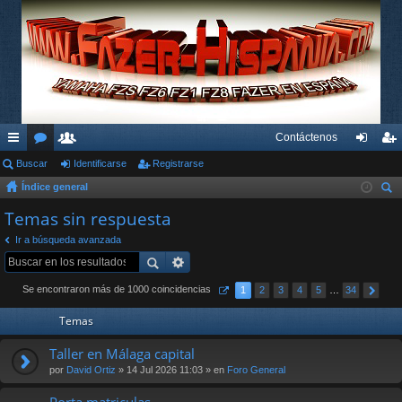
Contáctenos
nl
Buscar
or
su
Identificarse
Registrarse
de
eg
Índice general
ac
os
ari
nti
ist
us
Temas sin respuesta
es
os
fic
ra
car
Ir a búsqueda avanzada
rá
ar
rs
pi
se
e
Se encontraron más de 1000 coincidencias
1
2
3
4
5
…
34
do
Temas
s
Taller en Málaga capital
por
David Ortiz
» 14 Jul 2026 11:03 » en
Foro General
Porta matriculas