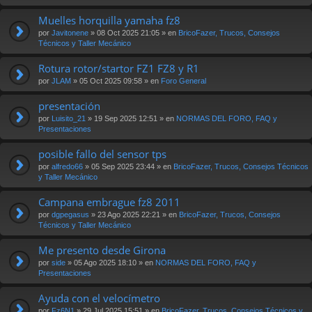
Muelles horquilla yamaha fz8
por
Javitonene
» 08 Oct 2025 21:05 » en
BricoFazer, Trucos, Consejos
Técnicos y Taller Mecánico
Rotura rotor/startor FZ1 FZ8 y R1
por
JLAM
» 05 Oct 2025 09:58 » en
Foro General
presentación
por
Luisito_21
» 19 Sep 2025 12:51 » en
NORMAS DEL FORO, FAQ y
Presentaciones
posible fallo del sensor tps
por
alfredo66
» 05 Sep 2025 23:44 » en
BricoFazer, Trucos, Consejos Técnicos
y Taller Mecánico
Campana embrague fz8 2011
por
dgpegasus
» 23 Ago 2025 22:21 » en
BricoFazer, Trucos, Consejos
Técnicos y Taller Mecánico
Me presento desde Girona
por
side
» 05 Ago 2025 18:10 » en
NORMAS DEL FORO, FAQ y
Presentaciones
Ayuda con el velocímetro
por
Fz6N1
» 29 Jul 2025 15:51 » en
BricoFazer, Trucos, Consejos Técnicos y