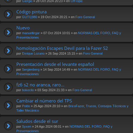
por
Giorgio
» 28 Oct 2024 20:23 » en
OffTopic
Código pintura
por
GUTI1980
» 19 Oct 2024 20:21 » en
Foro General
Nuevo
por
manueltirgar
» 07 Oct 2024 10:01 » en
NORMAS DEL FORO, FAQ y
Presentaciones
homologación Escapes Devil para la Fazer S2
por
Enrique Lozano
» 26 Sep 2024 15:15 » en
Foro General
Presentación desde el levante español
por
Sergienberg
» 14 Sep 2024 14:49 » en
NORMAS DEL FORO, FAQ y
Presentaciones
fz6 s2 no aranca, raro...
por
bokeclio
» 03 Sep 2024 21:33 » en
Foro General
Cambiar el número del TPS
por
Poldo
» 25 Ago 2024 20:10 » en
BricoFazer, Trucos, Consejos Técnicos y
Taller Mecánico
Saludos desde el sur
por
Syxen
» 24 Ago 2024 08:01 » en
NORMAS DEL FORO, FAQ y
Presentaciones