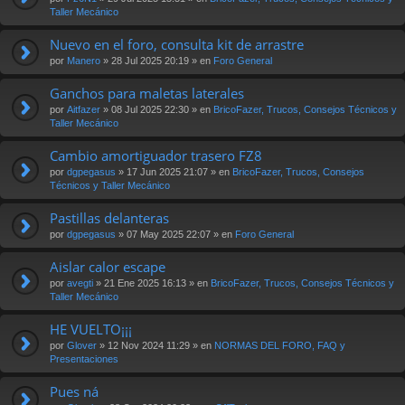
Taller Mecánico
Nuevo en el foro, consulta kit de arrastre
por
Manero
» 28 Jul 2025 20:19 » en
Foro General
Ganchos para maletas laterales
por
Aitfazer
» 08 Jul 2025 22:30 » en
BricoFazer, Trucos, Consejos Técnicos y
Taller Mecánico
Cambio amortiguador trasero FZ8
por
dgpegasus
» 17 Jun 2025 21:07 » en
BricoFazer, Trucos, Consejos
Técnicos y Taller Mecánico
Pastillas delanteras
por
dgpegasus
» 07 May 2025 22:07 » en
Foro General
Aislar calor escape
por
avegti
» 21 Ene 2025 16:13 » en
BricoFazer, Trucos, Consejos Técnicos y
Taller Mecánico
HE VUELTO¡¡¡
por
Glover
» 12 Nov 2024 11:29 » en
NORMAS DEL FORO, FAQ y
Presentaciones
Pues ná