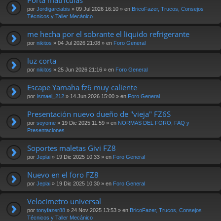
por
Jordigarciabis
» 09 Jul 2026 16:10 » en
BricoFazer, Trucos, Consejos
Técnicos y Taller Mecánico
me hecha por el sobrante el liquido refrigerante
por
nikitos
» 04 Jul 2026 21:08 » en
Foro General
luz corta
por
nikitos
» 25 Jun 2026 21:16 » en
Foro General
Escape Yamaha fz6 muy caliente
por
Ismael_212
» 14 Jun 2026 15:00 » en
Foro General
Presentación nuevo dueño de "vieja" FZ6S
por
soyome
» 19 Dic 2025 11:59 » en
NORMAS DEL FORO, FAQ y
Presentaciones
Soportes maletas Givi FZ8
por
Jeplai
» 19 Dic 2025 10:33 » en
Foro General
Nuevo en el foro FZ8
por
Jeplai
» 19 Dic 2025 10:30 » en
Foro General
Velocímetro universal
por
tonyfazer88
» 24 Nov 2025 13:53 » en
BricoFazer, Trucos, Consejos
Técnicos y Taller Mecánico