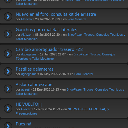
Taller Mecánico
Nuevo en el foro, consulta kit de arrastre
por
Manero
» 28 Jul 2025 20:19 » en
Foro General
Ganchos para maletas laterales
por
Aitfazer
» 08 Jul 2025 22:30 » en
BricoFazer, Trucos, Consejos Técnicos y
Taller Mecánico
Cambio amortiguador trasero FZ8
por
dgpegasus
» 17 Jun 2025 21:07 » en
BricoFazer, Trucos, Consejos
Técnicos y Taller Mecánico
Pastillas delanteras
por
dgpegasus
» 07 May 2025 22:07 » en
Foro General
Aislar calor escape
por
avegti
» 21 Ene 2025 16:13 » en
BricoFazer, Trucos, Consejos Técnicos y
Taller Mecánico
HE VUELTO¡¡¡
por
Glover
» 12 Nov 2024 11:29 » en
NORMAS DEL FORO, FAQ y
Presentaciones
Pues ná