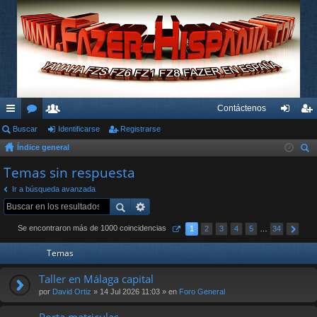
Contáctenos
nl
Buscar
or
su
Identificarse
Registrarse
de
eg
Índice general
ac
os
ari
nti
ist
us
Temas sin respuesta
es
os
fic
ra
car
Ir a búsqueda avanzada
rá
ar
rs
pi
se
e
Se encontraron más de 1000 coincidencias
1
2
3
4
5
…
34
do
Temas
s
Taller en Málaga capital
por
David Ortiz
» 14 Jul 2026 11:03 » en
Foro General
Porta matriculas