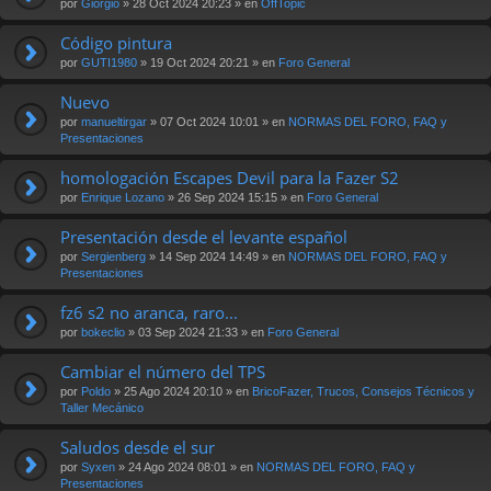
por
Giorgio
» 28 Oct 2024 20:23 » en
OffTopic
Código pintura
por
GUTI1980
» 19 Oct 2024 20:21 » en
Foro General
Nuevo
por
manueltirgar
» 07 Oct 2024 10:01 » en
NORMAS DEL FORO, FAQ y
Presentaciones
homologación Escapes Devil para la Fazer S2
por
Enrique Lozano
» 26 Sep 2024 15:15 » en
Foro General
Presentación desde el levante español
por
Sergienberg
» 14 Sep 2024 14:49 » en
NORMAS DEL FORO, FAQ y
Presentaciones
fz6 s2 no aranca, raro...
por
bokeclio
» 03 Sep 2024 21:33 » en
Foro General
Cambiar el número del TPS
por
Poldo
» 25 Ago 2024 20:10 » en
BricoFazer, Trucos, Consejos Técnicos y
Taller Mecánico
Saludos desde el sur
por
Syxen
» 24 Ago 2024 08:01 » en
NORMAS DEL FORO, FAQ y
Presentaciones