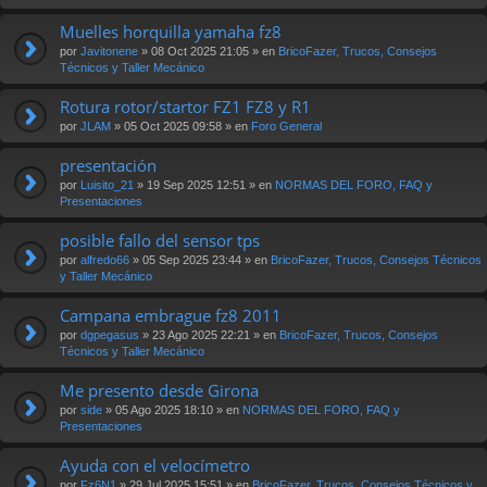
Muelles horquilla yamaha fz8
por
Javitonene
» 08 Oct 2025 21:05 » en
BricoFazer, Trucos, Consejos
Técnicos y Taller Mecánico
Rotura rotor/startor FZ1 FZ8 y R1
por
JLAM
» 05 Oct 2025 09:58 » en
Foro General
presentación
por
Luisito_21
» 19 Sep 2025 12:51 » en
NORMAS DEL FORO, FAQ y
Presentaciones
posible fallo del sensor tps
por
alfredo66
» 05 Sep 2025 23:44 » en
BricoFazer, Trucos, Consejos Técnicos
y Taller Mecánico
Campana embrague fz8 2011
por
dgpegasus
» 23 Ago 2025 22:21 » en
BricoFazer, Trucos, Consejos
Técnicos y Taller Mecánico
Me presento desde Girona
por
side
» 05 Ago 2025 18:10 » en
NORMAS DEL FORO, FAQ y
Presentaciones
Ayuda con el velocímetro
por
Fz6N1
» 29 Jul 2025 15:51 » en
BricoFazer, Trucos, Consejos Técnicos y