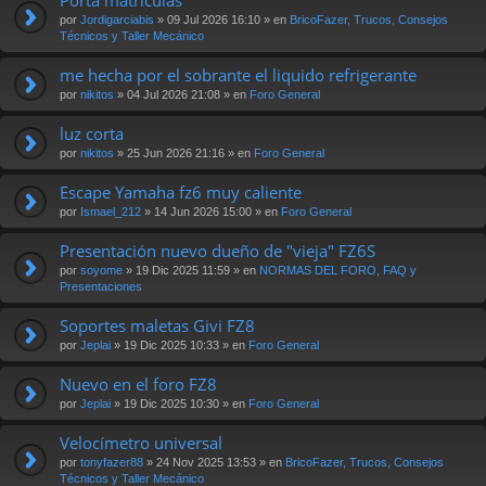
por
Jordigarciabis
» 09 Jul 2026 16:10 » en
BricoFazer, Trucos, Consejos
Técnicos y Taller Mecánico
me hecha por el sobrante el liquido refrigerante
por
nikitos
» 04 Jul 2026 21:08 » en
Foro General
luz corta
por
nikitos
» 25 Jun 2026 21:16 » en
Foro General
Escape Yamaha fz6 muy caliente
por
Ismael_212
» 14 Jun 2026 15:00 » en
Foro General
Presentación nuevo dueño de "vieja" FZ6S
por
soyome
» 19 Dic 2025 11:59 » en
NORMAS DEL FORO, FAQ y
Presentaciones
Soportes maletas Givi FZ8
por
Jeplai
» 19 Dic 2025 10:33 » en
Foro General
Nuevo en el foro FZ8
por
Jeplai
» 19 Dic 2025 10:30 » en
Foro General
Velocímetro universal
por
tonyfazer88
» 24 Nov 2025 13:53 » en
BricoFazer, Trucos, Consejos
Técnicos y Taller Mecánico