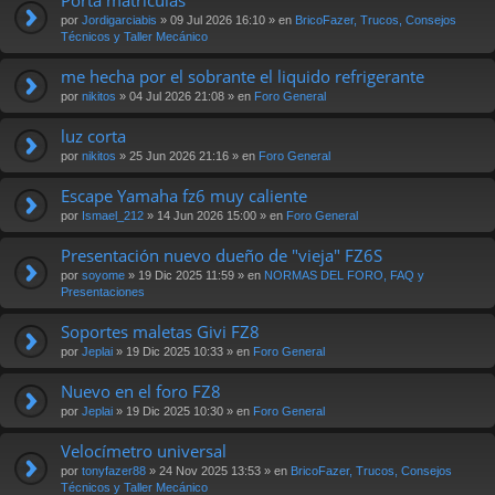
por
Jordigarciabis
» 09 Jul 2026 16:10 » en
BricoFazer, Trucos, Consejos
Técnicos y Taller Mecánico
me hecha por el sobrante el liquido refrigerante
por
nikitos
» 04 Jul 2026 21:08 » en
Foro General
luz corta
por
nikitos
» 25 Jun 2026 21:16 » en
Foro General
Escape Yamaha fz6 muy caliente
por
Ismael_212
» 14 Jun 2026 15:00 » en
Foro General
Presentación nuevo dueño de "vieja" FZ6S
por
soyome
» 19 Dic 2025 11:59 » en
NORMAS DEL FORO, FAQ y
Presentaciones
Soportes maletas Givi FZ8
por
Jeplai
» 19 Dic 2025 10:33 » en
Foro General
Nuevo en el foro FZ8
por
Jeplai
» 19 Dic 2025 10:30 » en
Foro General
Velocímetro universal
por
tonyfazer88
» 24 Nov 2025 13:53 » en
BricoFazer, Trucos, Consejos
Técnicos y Taller Mecánico