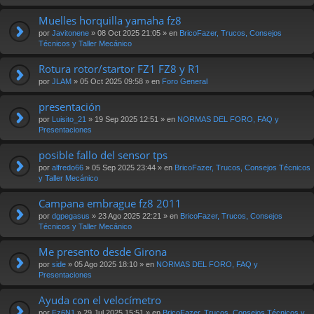
Muelles horquilla yamaha fz8
por
Javitonene
» 08 Oct 2025 21:05 » en
BricoFazer, Trucos, Consejos
Técnicos y Taller Mecánico
Rotura rotor/startor FZ1 FZ8 y R1
por
JLAM
» 05 Oct 2025 09:58 » en
Foro General
presentación
por
Luisito_21
» 19 Sep 2025 12:51 » en
NORMAS DEL FORO, FAQ y
Presentaciones
posible fallo del sensor tps
por
alfredo66
» 05 Sep 2025 23:44 » en
BricoFazer, Trucos, Consejos Técnicos
y Taller Mecánico
Campana embrague fz8 2011
por
dgpegasus
» 23 Ago 2025 22:21 » en
BricoFazer, Trucos, Consejos
Técnicos y Taller Mecánico
Me presento desde Girona
por
side
» 05 Ago 2025 18:10 » en
NORMAS DEL FORO, FAQ y
Presentaciones
Ayuda con el velocímetro
por
Fz6N1
» 29 Jul 2025 15:51 » en
BricoFazer, Trucos, Consejos Técnicos y