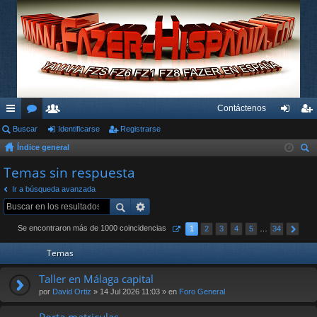
Contáctenos
nl
Buscar
or
su
Identificarse
Registrarse
de
eg
Índice general
ac
os
ari
nti
ist
us
Temas sin respuesta
es
os
fic
ra
car
Ir a búsqueda avanzada
rá
ar
rs
pi
se
e
Se encontraron más de 1000 coincidencias
1
2
3
4
5
…
34
do
Temas
s
Taller en Málaga capital
por
David Ortiz
» 14 Jul 2026 11:03 » en
Foro General
Porta matriculas