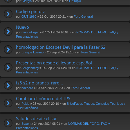
por
Giorgio
» 28 Oct 2024 20:23 » en
OffTopic
Código pintura
por
GUTI1980
» 19 Oct 2024 20:21 » en
Foro General
Nuevo
por
manueltirgar
» 07 Oct 2024 10:01 » en
NORMAS DEL FORO, FAQ y
Presentaciones
homologación Escapes Devil para la Fazer S2
por
Enrique Lozano
» 26 Sep 2024 15:15 » en
Foro General
Presentación desde el levante español
por
Sergienberg
» 14 Sep 2024 14:49 » en
NORMAS DEL FORO, FAQ y
Presentaciones
fz6 s2 no aranca, raro...
por
bokeclio
» 03 Sep 2024 21:33 » en
Foro General
Cambiar el número del TPS
por
Poldo
» 25 Ago 2024 20:10 » en
BricoFazer, Trucos, Consejos Técnicos y
Taller Mecánico
Saludos desde el sur
por
Syxen
» 24 Ago 2024 08:01 » en
NORMAS DEL FORO, FAQ y
Presentaciones