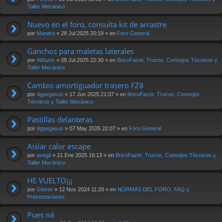
Taller Mecánico
Nuevo en el foro, consulta kit de arrastre
por
Manero
» 28 Jul 2025 20:19 » en
Foro General
Ganchos para maletas laterales
por
Aitfazer
» 08 Jul 2025 22:30 » en
BricoFazer, Trucos, Consejos Técnicos y
Taller Mecánico
Cambio amortiguador trasero FZ8
por
dgpegasus
» 17 Jun 2025 21:07 » en
BricoFazer, Trucos, Consejos
Técnicos y Taller Mecánico
Pastillas delanteras
por
dgpegasus
» 07 May 2025 22:07 » en
Foro General
Aislar calor escape
por
avegti
» 21 Ene 2025 16:13 » en
BricoFazer, Trucos, Consejos Técnicos y
Taller Mecánico
HE VUELTO¡¡¡
por
Glover
» 12 Nov 2024 11:29 » en
NORMAS DEL FORO, FAQ y
Presentaciones
Pues ná