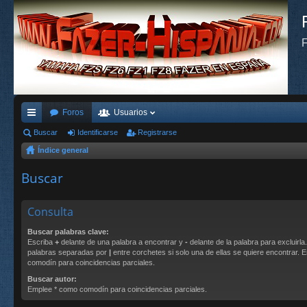
F
Foros
Usuarios
nl
Buscar
Identificarse
Registrarse
Índice general
ac
es
Buscar
rá
Consulta
pi
Buscar palabras clave:
do
Escriba
+
delante de una palabra a encontrar y
-
delante de la palabra para excluirla
palabras separadas por
|
entre corchetes si solo una de ellas se quiere encontrar.
s
comodín para coincidencias parciales.
Buscar autor:
Emplee * como comodín para coincidencias parciales.