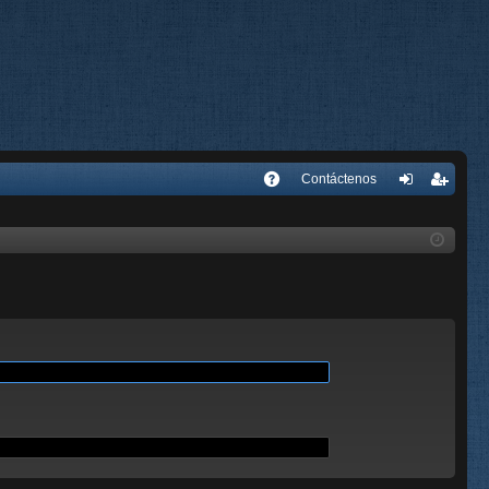
E
Contáctenos
A
de
eg
Q
nti
ist
fic
ra
ar
rs
se
e