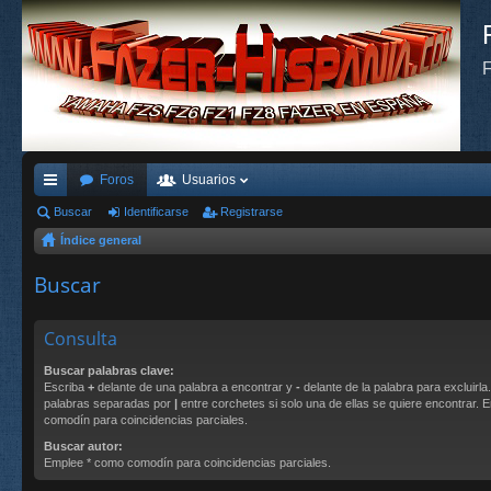
F
Foros
Usuarios
nl
Buscar
Identificarse
Registrarse
Índice general
ac
es
Buscar
rá
Consulta
pi
Buscar palabras clave:
do
Escriba
+
delante de una palabra a encontrar y
-
delante de la palabra para excluirla
palabras separadas por
|
entre corchetes si solo una de ellas se quiere encontrar.
s
comodín para coincidencias parciales.
Buscar autor:
Emplee * como comodín para coincidencias parciales.