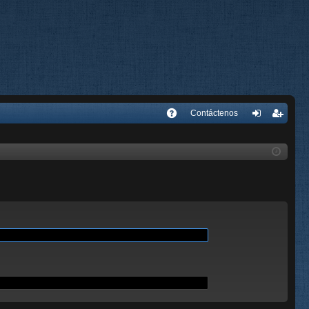
E
Contáctenos
A
de
eg
Q
nti
ist
fic
ra
ar
rs
se
e