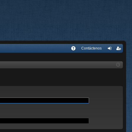
E
Contáctenos
A
de
eg
Q
nti
ist
fic
ra
ar
rs
se
e