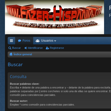
F
Foros
Usuarios
nl
Buscar
Identificarse
Registrarse
Índice general
ac
es
Buscar
rá
Consulta
pi
Buscar palabras clave:
do
Escriba
+
delante de una palabra a encontrar y
-
delante de la palabra para excluirla
palabras separadas por
|
entre corchetes si solo una de ellas se quiere encontrar.
s
comodín para coincidencias parciales.
Buscar autor:
Emplee * como comodín para coincidencias parciales.