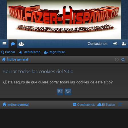
Contáctenos
nl
Buscar
or
su
Identificarse
Registrarse
de
eg
Índice general
ac
os
ari
nti
ist
us
es
os
fic
ra
Borrar todas las cookies del Sitio
car
rá
ar
rs
¿Está seguro de que quiere borrar todas las cookies de este sitio?
pi
se
e
do
s
Índice general
Contáctenos
El Equipo