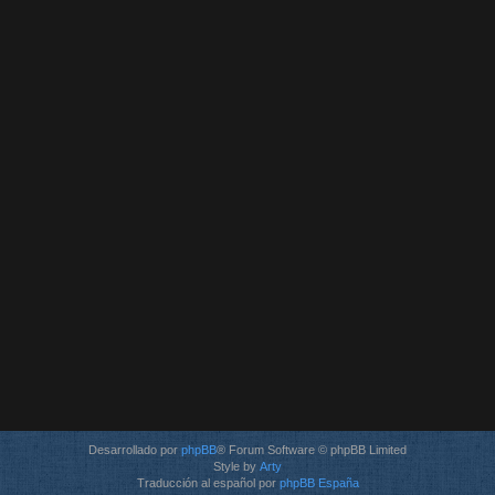
Desarrollado por
phpBB
® Forum Software © phpBB Limited
Style by
Arty
Traducción al español por
phpBB España