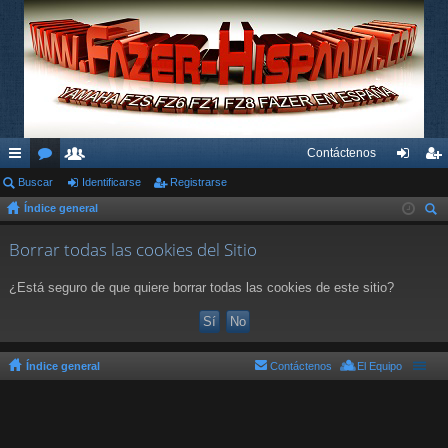
Contáctenos
nl
Buscar
or
su
Identificarse
Registrarse
de
eg
Índice general
ac
os
ari
nti
ist
us
es
os
fic
ra
Borrar todas las cookies del Sitio
car
rá
ar
rs
¿Está seguro de que quiere borrar todas las cookies de este sitio?
pi
se
e
do
s
Índice general
Contáctenos
El Equipo