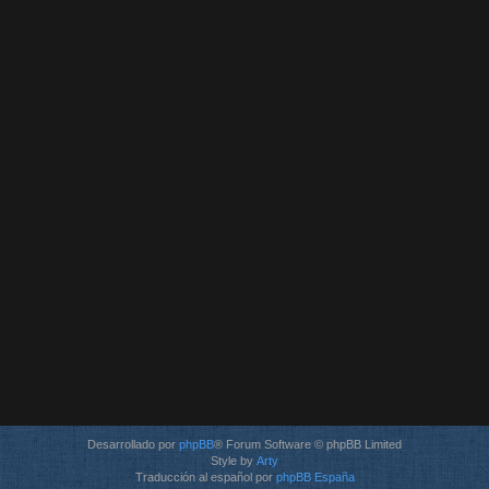
Desarrollado por
phpBB
® Forum Software © phpBB Limited
Style by
Arty
Traducción al español por
phpBB España