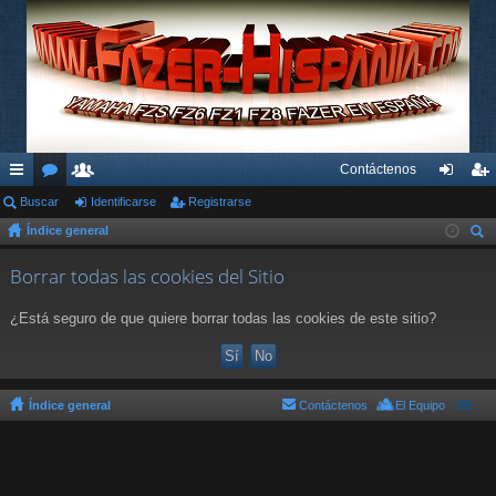
Contáctenos
nl
Buscar
or
su
Identificarse
Registrarse
de
eg
Índice general
ac
os
ari
nti
ist
us
es
os
fic
ra
Borrar todas las cookies del Sitio
car
rá
ar
rs
¿Está seguro de que quiere borrar todas las cookies de este sitio?
pi
se
e
do
s
Índice general
Contáctenos
El Equipo