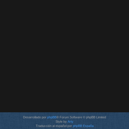
Desarrollado por
phpBB
® Forum Software © phpBB Limited
Style by
Arty
Traducción al español por
phpBB España