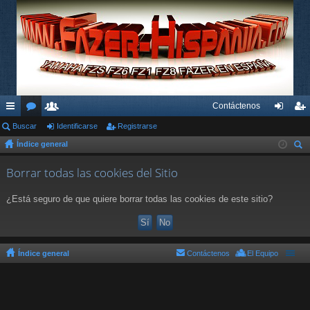
Contáctenos
nl
Buscar
or
su
Identificarse
Registrarse
de
eg
Índice general
ac
os
ari
nti
ist
us
es
os
fic
ra
Borrar todas las cookies del Sitio
car
rá
ar
rs
¿Está seguro de que quiere borrar todas las cookies de este sitio?
pi
se
e
do
s
Índice general
Contáctenos
El Equipo