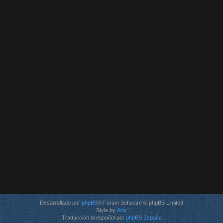
Desarrollado por
phpBB
® Forum Software © phpBB Limited
Style by
Arty
Traducción al español por
phpBB España