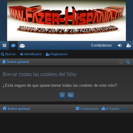
Contáctenos
nl
Buscar
or
su
Identificarse
Registrarse
de
eg
Índice general
ac
os
ari
nti
ist
us
es
os
fic
ra
Borrar todas las cookies del Sitio
car
rá
ar
rs
¿Está seguro de que quiere borrar todas las cookies de este sitio?
pi
se
e
do
s
Índice general
Contáctenos
El Equipo