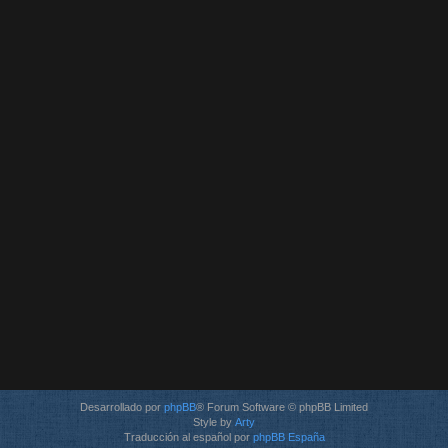
Desarrollado por
phpBB
® Forum Software © phpBB Limited
Style by
Arty
Traducción al español por
phpBB España