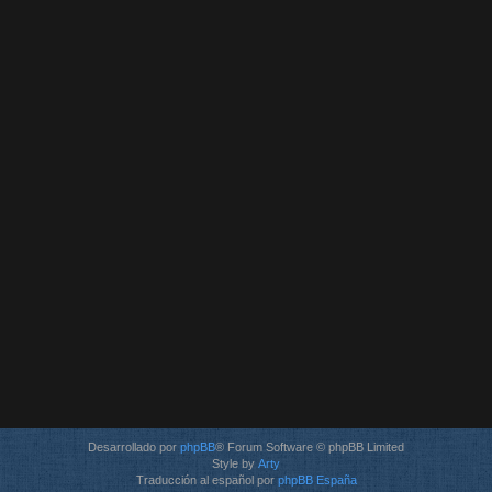
Desarrollado por
phpBB
® Forum Software © phpBB Limited
Style by
Arty
Traducción al español por
phpBB España