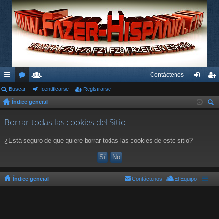
Contáctenos
nl
Buscar
or
su
Identificarse
Registrarse
de
eg
Índice general
ac
os
ari
nti
ist
us
es
os
fic
ra
Borrar todas las cookies del Sitio
car
rá
ar
rs
¿Está seguro de que quiere borrar todas las cookies de este sitio?
pi
se
e
do
s
Índice general
Contáctenos
El Equipo