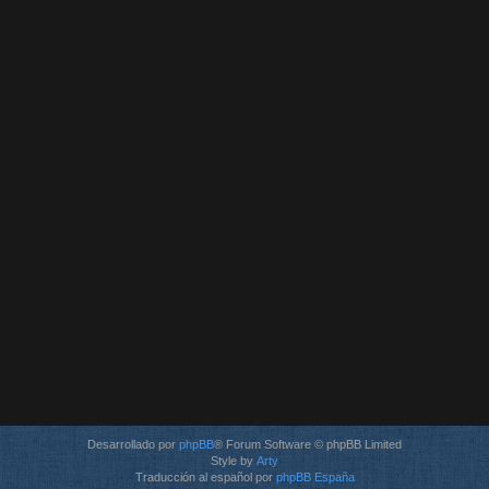
Desarrollado por
phpBB
® Forum Software © phpBB Limited
Style by
Arty
Traducción al español por
phpBB España