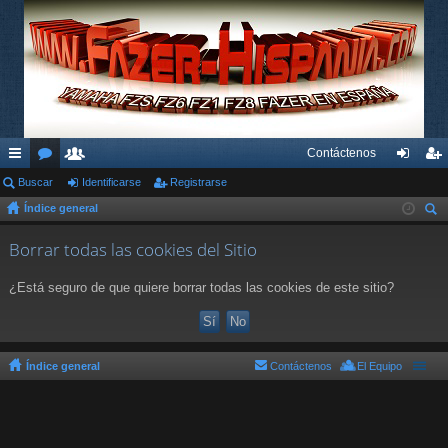
Contáctenos
nl
Buscar
or
su
Identificarse
Registrarse
de
eg
Índice general
ac
os
ari
nti
ist
us
es
os
fic
ra
Borrar todas las cookies del Sitio
car
rá
ar
rs
¿Está seguro de que quiere borrar todas las cookies de este sitio?
pi
se
e
do
s
Índice general
Contáctenos
El Equipo